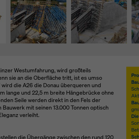
hutzerklärung
. Wir bieten Ihnen auch die Möglichkeit, Ihre Coo
hlen (Erweiterte Cookie-Einstellungen).
Linzer Westumfahrung, wird großteils
Pro
nn sie an die Oberfläche tritt, ist es umso
Bau
uf wird die A26 die Donau überqueren und
Sch
0 m lange und 22,5 m breite Hängebrücke ohne
Akt
enden Seile werden direkt in den Fels der
Bau
 Bauwerk mit seinen 13.000 Tonnen optisch
gm
Eleganz verleiht.
Die
Son
Bet
Sc
stellen die Übergänge zwischen den rund 120