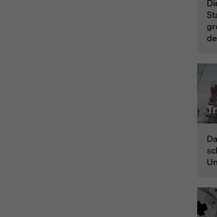
Di
St
gr
de
T
Da
sc
Un