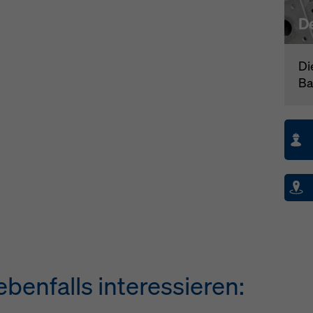
D
Di
Ba
benfalls interessieren: