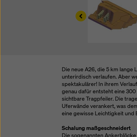
Datensc
auszuwä
Left
Die neue A26, die 5 km lange 
unterirdisch verlaufen. Aber we
spektakulärer! In ihrem Verla
genau dafür entsteht eine 30
sichtbare Tragpfeiler. Die trag
Uferwände verankert, was dem
eine gewisse Leichtigkeit und 
Schalung maßgeschneidert
Die sogenannten Ankerblöcke 