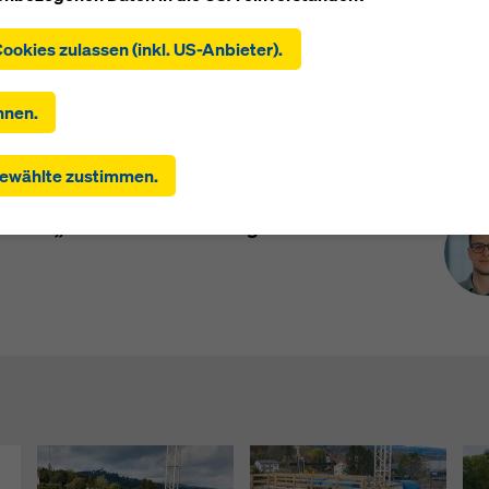
al
Produkte und Lösungen im Einsatz
Impressi
ie auf "Alle Cookies zulassen (inkl. US-Anbieter)" klicken, stim
Cookies zulassen (inkl. US-Anbieter).
tallation und Verwendung aller Cookies zu. Indem Sie auf "Ausge
en" klicken, stimmen Sie den von Ihnen mit den Checkboxen
hlten Cookies zu. Damit kann auch die Übermittlung von Daten 
hnen.
aaten wie die USA einhergehen. Soweit die von Ihnen gewählten
lungen auch Anbieter umfassen, die Daten in Drittstaaten übermi
Pre
 Hängen des Donautals wird sich bald die
ewählte zustimmen.
n kein Angemessenheitsbeschluss nach Art 45 DSGVO und kei
spannen. Doka ist am Entstehen dieses
senen Garantien nach Art 46 DSGVO bestehen, erstreckt sich 
erks „fundamental“ beteiligt.
gung auch hierauf. Hier kann das Risiko bestehen, dass Ihre dera
telten Daten dem Zugriff durch Behörden in diesen Drittstaaten
l- und Überwachungszwecken unterliegen und dagegen keine
en Rechtsbehelfe zur Verfügung stehen. Sie können alle
igungspflichtigen Cookies ablehnen, indem Sie auf "Ablehnen" k
re
Cookie Einstellungen
anpassen, indem Sie auf Cookie Einstel
 dieser Website klicken und die entsprechenden Checkboxen
en. Sie können Ihre Einwilligung jederzeit grundlos mit Wirkung
unft widerrufen, indem Sie zB auf
Cookie Einstellungen
am Ende
 klicken.
 Informationen zu unseren Cookies finden Sie
in unserer