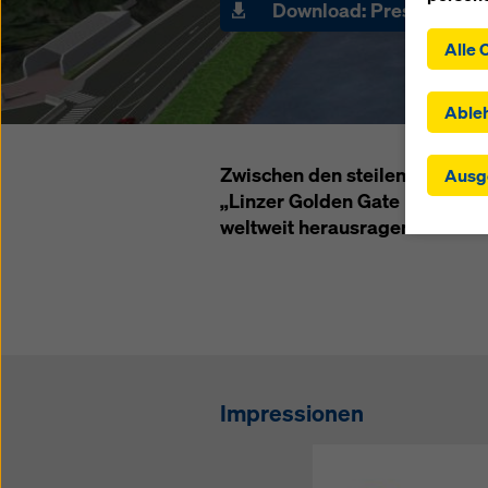
Download: Pressemateri
Indem S
Alle 
der Ins
zustimm
ausgewä
Able
Drittst
Einstel
Zwischen den steilen felsigen
Ausg
in dene
„Linzer Golden Gate Bridge“ 
angemes
weltweit herausragenden Bauw
Einwilli
übermit
Kontrol
wirksam
einwill
oder Ih
am Ende
verwend
Impressionen
die Zuk
Website
Weitere