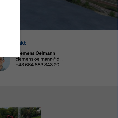
onen
men Sie
wählte
in
tteln,
ssekontakt
ne
Ihre
Clemens Oelmann
rt
clemens.oelmann@doka.com
 zu
+43 664 883 843 20
licken
lungen
 für
 dieser