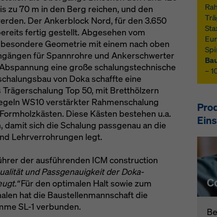
Rah
bis zu 70 m in den Berg reichen, und den
Trä
werden. Der Ankerblock Nord, für den 3.650
Sta
ereits fertig gestellt. Abgesehen vom
Eur
 besondere Geometrie mit einem nach oben
Spi
hgängen für Spannrohre und Ankerschwerter
Bau
e Abspannung eine große schalungstechnische
– 1
chalungsbau von Doka schaffte eine
Trägerschalung Top 50, mit Bretthölzern
iegeln WS10 verstärkter Rahmenschalung
Pro
 Formholzkästen. Diese Kästen bestehen u.a.
Eins
 damit sich die Schalung passgenau an die
nd Lehrverrohrungen legt.
ührer der ausführenden ICM construction
Qualität und Passgenauigkeit der Doka-
C
ugt.“
Für den optimalen Halt sowie zum
alen hat die Baustellenmannschaft die
emme SL-1 verbunden.
Be