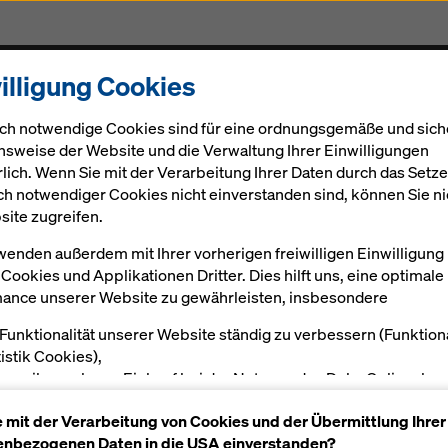
illigung Cookies
Gerüst
Projekte
Digital
Aktuelles
Karriere
ch notwendige Cookies sind für eine ordnungsgemäße und sich
nsweise der Website und die Verwaltung Ihrer Einwilligungen
rlich. Wenn Sie mit der Verarbeitung Ihrer Daten durch das Setz
ch notwendiger Cookies nicht einverstanden sind, können Sie ni
site zugreifen.
r neues Linzer
wenden außerdem mit Ihrer vorherigen freiwilligen Einwilligung
Cookies und Applikationen Dritter. Dies hilft uns, eine optimale
ance unserer Website zu gewährleisten, insbesondere
chen
 Funktionalität unserer Website ständig zu verbessern (Funktion
tistik Cookies),
en reibungslosen Einkauf bei der Nutzung des Doka Onlineshop
öglichen (Funktionale und Statistik-Cookies) oder
e mit der Verarbeitung von Cookies und der Übermittlung Ihrer
sende Werbung für Sie als User auf bestimmten Plattformen zu
nbezogenen Daten in die USA einverstanden?
alten (Marketing-Cookies).