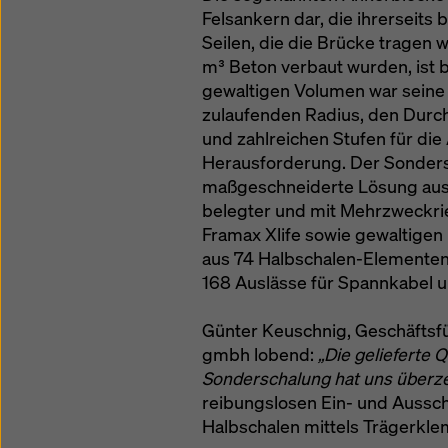
Felsankern dar, die ihrerseits 
Seilen, die die Brücke tragen 
m³ Beton verbaut wurden, ist b
gewaltigen Volumen war seine
zulaufenden Radius, den Durc
und zahlreichen Stufen für di
Herausforderung. Der Sonders
maßgeschneiderte Lösung aus 
belegter und mit Mehrzweckr
Framax Xlife sowie gewaltigen
aus 74 Halbschalen-Elementen,
168 Auslässe für Spannkabel u
Günter Keuschnig, Geschäftsf
gmbh lobend:
„Die gelieferte 
Sonderschalung hat uns überze
reibungslosen Ein- und Aussch
Halbschalen mittels Trägerkl