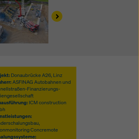
kies
Right
jekt:
Donaubrücke A26, Linz
herr:
ASFINAG Autobahnen und
nellstraßen-Finanzierungs-
iengesellschaft
ausführung:
ICM construction
bh
nstleistungen:
derschalungsbau,
onmonitoring Concremote
halungssysteme: