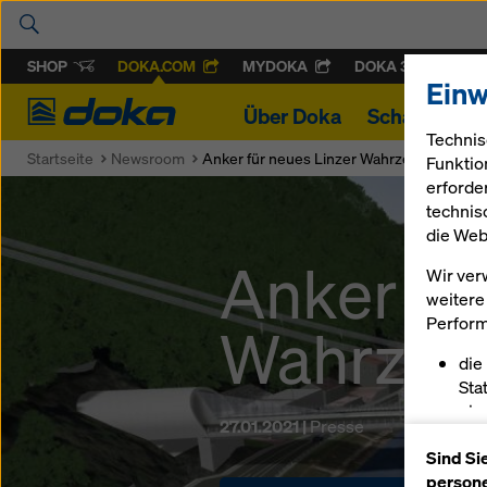
SHOP
DOKA.COM
MYDOKA
DOKA 360
Einw
Doka
Über Doka
Schalung & 
Technis
Startseite
Newsroom
Anker für neues Linzer Wahrzeichen
Funktio
erforde
technis
die Web
Anker fü
Wir ver
weitere 
Perform
Wahrzei
die
Sta
ein
27.01.2021 |
Presse
erm
Sind Si
pas
persone
sch