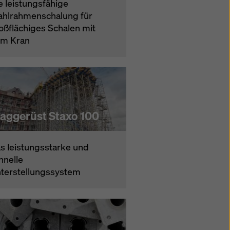
e leistungsfähige
ahlrahmenschalung für
oßflächiges Schalen mit
m Kran
raggerüst Staxo 100
s leistungsstarke und
hnelle
terstellungssystem