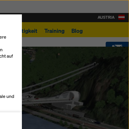
AUSTRIA
Nachhaltigkeit
Training
Blog
ere
en
cht auf
KONTAKT
DOWNLOADS
ale und
SHOP
s zu
DOKAFORUM