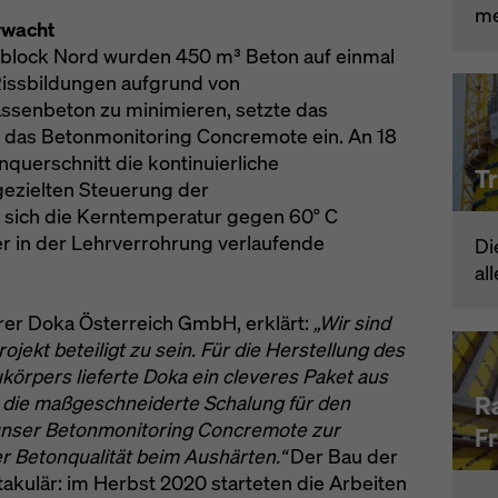
m
rwacht
rblock Nord wurden 450 m³ Beton auf einmal
Rissbildungen aufgrund von
senbeton zu minimieren, setzte das
das Betonmonitoring Concremote ein. An 18
querschnitt die kontinuierliche
T
ezielten Steuerung der
sich die Kerntemperatur gegen 60° C
r in der Lehrverrohrung verlaufende
Di
al
rer Doka Österreich GmbH, erklärt:
„Wir sind
jekt beteiligt zu sein. Für die Herstellung des
örpers lieferte Doka ein cleveres Paket aus
R
 die maßgeschneiderte Schalung für den
nser Betonmonitoring Concremote zur
F
 Betonqualität beim Aushärten.“
Der Bau der
kulär: im Herbst 2020 starteten die Arbeiten