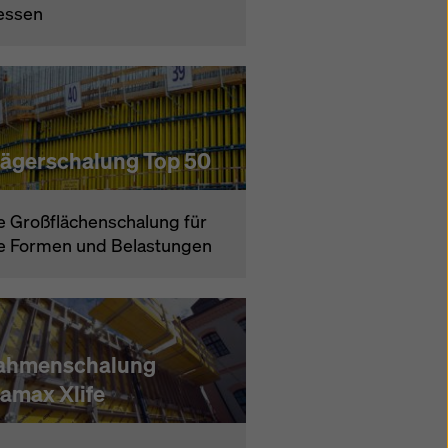
essen
rägerschalung Top 50
e Großflächenschalung für
le Formen und Belastungen
ahmenschalung
ramax Xlife