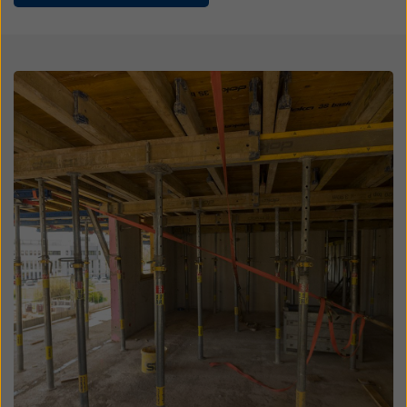
Überwachungszwecken unterliegen und dagegen
keine wirksamen Rechtsbehelfe zur Verfügung
stehen. Sie können alle einwilligungspflichtigen
Cookies ablehnen, indem Sie auf "Ablehnen" klicken
Open
oder Ihre
Cookie Einstellungen
anpassen, indem Sie
auf Cookie Einstellungen am Ende dieser Website
klicken und die entsprechenden Checkboxen
verwenden. Sie können Ihre Einwilligung jederzeit
grundlos mit Wirkung für die Zukunft widerrufen,
indem Sie zB auf
Cookie Einstellungen
am Ende
dieser Website klicken.
Weitere Informationen zu unseren Cookies finden Sie
in unserer Datenschutzerklärung
. Wir bieten Ihnen
auch die Möglichkeit, Ihre Cookies auszuwählen
(Erweiterte Cookie-Einstellungen).