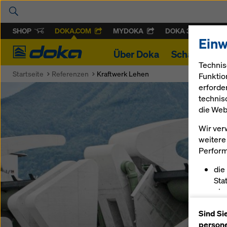
SHOP
DOKA.COM
MYDOKA
DOKA 360
Einw
Doka
Über Doka
Schalung & 
Technis
Startseite
Referenzen
Kraftwerk Lehen
Funktio
erforde
technis
die Web
Wir ver
weitere 
Perform
die
Sta
ein
erm
Sind Si
pas
persone
sch