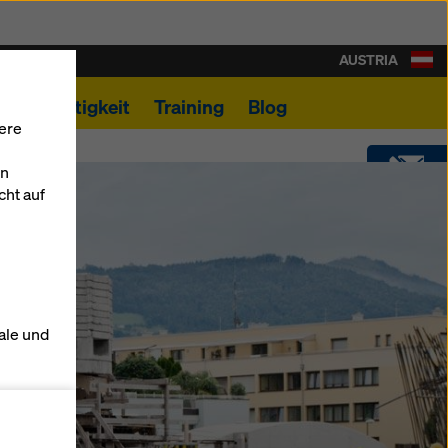
AUSTRIA
Nachhaltigkeit
Training
Blog
ere
en
cht auf
KONTAKT
DOWNLOADS
ale und
SHOP
s zu
DOKAFORUM