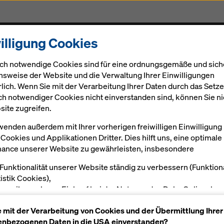
illigung Cookies
Gerüst
Projekte
Digital
Aktuelles
Karriere
ch notwendige Cookies sind für eine ordnungsgemäße und sich
nsweise der Website und die Verwaltung Ihrer Einwilligungen
rlich. Wenn Sie mit der Verarbeitung Ihrer Daten durch das Setz
ch notwendiger Cookies nicht einverstanden sind, können Sie ni
site zugreifen.
wenden außerdem mit Ihrer vorherigen freiwilligen Einwilligung
Cookies und Applikationen Dritter. Dies hilft uns, eine optimale
ance unserer Website zu gewährleisten, insbesondere
 Funktionalität unserer Website ständig zu verbessern (Funktion
tistik Cookies),
en reibungslosen Einkauf bei der Nutzung des Doka Onlineshop
öglichen (Funktionale und Statistik-Cookies) oder
e mit der Verarbeitung von Cookies und der Übermittlung Ihrer
sende Werbung für Sie als User auf bestimmten Plattformen zu
nbezogenen Daten in die USA einverstanden?
alten (Marketing-Cookies).