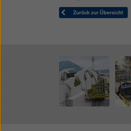
Datensc
auszuwä
Zurück zur Übersicht
Open
Open