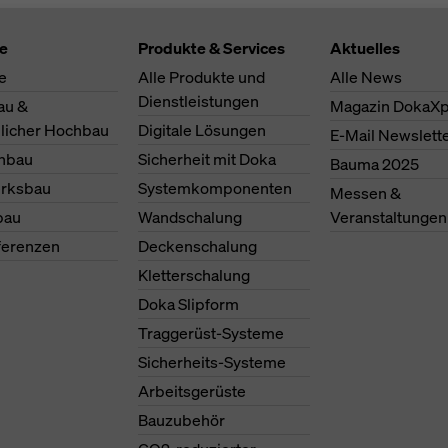
te
Produkte & Services
Aktuelles
e
Alle Produkte und
Alle News
Dienstleistungen
au &
Magazin DokaXp
licher Hochbau
Digitale Lösungen
E-Mail Newslett
nbau
Sicherheit mit Doka
Bauma 2025
erksbau
Systemkomponenten
Messen &
bau
Wandschalung
Veranstaltungen
ferenzen
Deckenschalung
Kletterschalung
Doka Slipform
Traggerüst-Systeme
Sicherheits-Systeme
Arbeitsgerüste
Bauzubehör