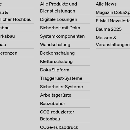
e
Alle Produkte und
Alle News
Dienstleistungen
au &
Magazin DokaXp
licher Hochbau
Digitale Lösungen
E-Mail Newslett
nbau
Sicherheit mit Doka
Bauma 2025
erksbau
Systemkomponenten
Messen &
bau
Wandschalung
Veranstaltungen
ferenzen
Deckenschalung
Kletterschalung
Doka Slipform
Traggerüst-Systeme
Sicherheits-Systeme
Arbeitsgerüste
Bauzubehör
CO2-reduzierter
Betonbau
CO2e-Fußabdruck