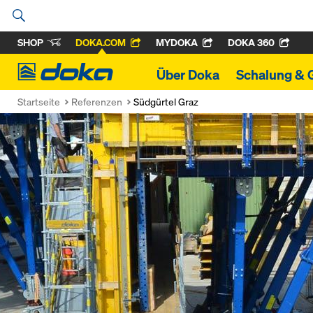
SHOP
DOKA.COM
MYDOKA
DOKA 360
Doka
Über Doka
Schalung & 
Startseite
Referenzen
Südgürtel Graz