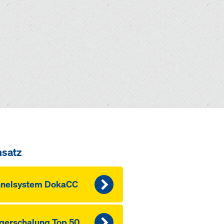
nsatz
nnelsystem DokaCC
ger­schalung Top 50