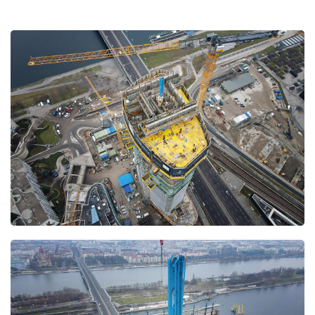
Open
Open