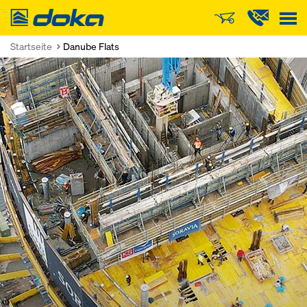
Doka
Startseite
Danube Flats