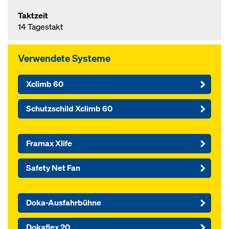
Taktzeit
14 Tagestakt
Verwendete Systeme
Xclimb 60
Schutzschild Xclimb 60
Framax Xlife
Safety Net Fan
Doka-Ausfahrbühne
Dokaflex 20