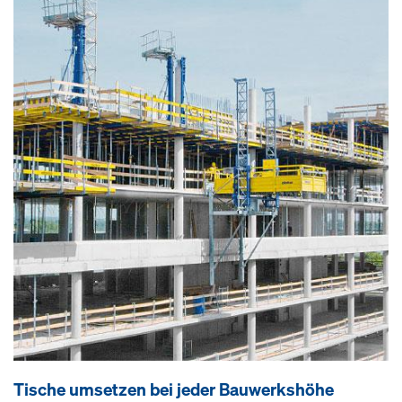
Ti­sche um­set­zen bei je­der Bau­werks­höhe