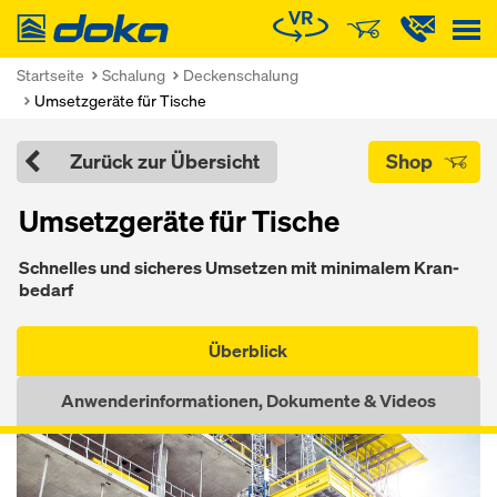
Doka
Startseite
Schalung
Deckenschalung
Umsetzgeräte für Tische
Zurück zur Übersicht
Shop
Umsetz­geräte für Ti­sche
Sch­nel­les und si­che­res Um­set­zen mit mi­ni­ma­lem Kran­
be­darf
Überblick
Anwenderinformationen, Dokumente & Videos