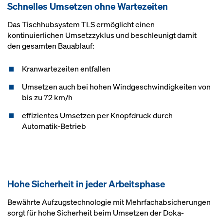
Sch­nel­les Um­set­zen oh­ne War­te­zei­ten
Das Tischhubsystem TLS ermöglicht einen
kontinuierlichen Umsetzzyklus und beschleunigt damit
den gesamten Bauablauf:
Kranwartezeiten entfallen
Umsetzen auch bei hohen Windgeschwindigkeiten von
bis zu 72 km/h
effizientes Umsetzen per Knopfdruck durch
Automatik-Betrieb
Ho­he Si­cher­heit in je­der Ar­beits­pha­se
Bewährte Aufzugstechnologie mit Mehrfachabsicherungen
sorgt für hohe Sicherheit beim Umsetzen der Doka-