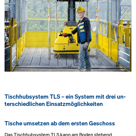
Tisch­hub­sys­tem TLS – ein Sys­tem mit drei un­
ter­schied­li­chen Ein­satz­mög­lich­kei­ten
Ti­sche um­set­zen ab dem ers­ten Ge­schoss
Das Tischhubsystem TLS kann am Boden stehend