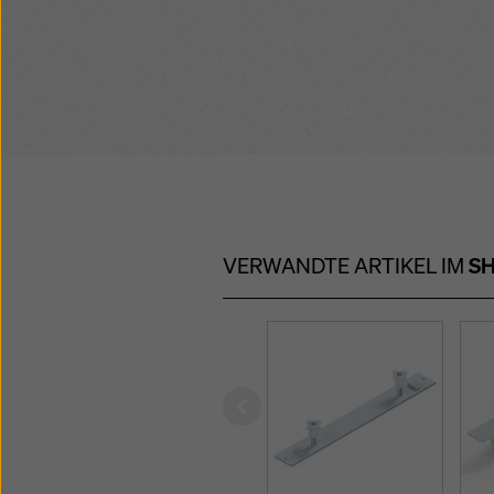
Kunststoffbeschi
großen Verstellbe
einfaches Reinige
erzielt einwandfre
Hochdruckreinige
Sichtbetonqualitä
Sanierungsstellen
verschraubte Scha
verbesserte Ober
Ankerstellen, ohn
auch bei niedrig
Rahmenabdrücke
nagelbar ohne Ab
durch speziellen 
VERWANDTE ARTIKEL IM
S
Left