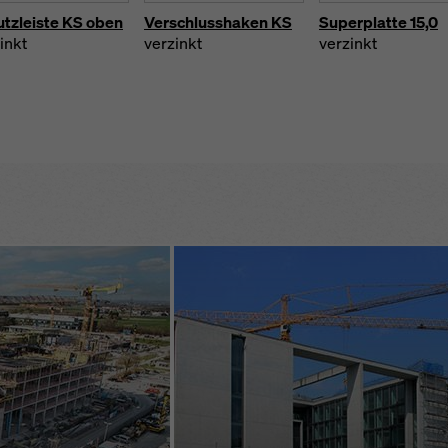
tzleiste KS oben
Verschlusshaken KS
Superplatte 15,0
inkt
verzinkt
verzinkt