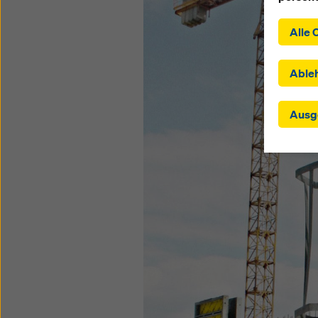
Indem S
Alle 
der Ins
zustimm
ausgewä
Able
Drittst
Einstel
Ausg
in dene
angemes
Einwilli
übermit
Kontrol
wirksam
einwill
oder Ih
am Ende
verwend
die Zuk
Website
Weitere