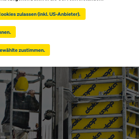
ie auf "Alle Cookies zulassen (inkl. US-Anbieter)" klicken, stim
Cookies zulassen (inkl. US-Anbieter).
tallation und Verwendung aller Cookies zu. Indem Sie auf "Ausge
en" klicken, stimmen Sie den von Ihnen mit den Checkboxen
hlten Cookies zu. Damit kann auch die Übermittlung von Daten 
hnen.
aaten wie die USA einhergehen. Soweit die von Ihnen gewählten
lungen auch Anbieter umfassen, die Daten in Drittstaaten übermi
ewählte zustimmen.
n kein Angemessenheitsbeschluss nach Art 45 DSGVO und kei
senen Garantien nach Art 46 DSGVO bestehen, erstreckt sich 
gung auch hierauf. Hier kann das Risiko bestehen, dass Ihre dera
telten Daten dem Zugriff durch Behörden in diesen Drittstaaten
l- und Überwachungszwecken unterliegen und dagegen keine
en Rechtsbehelfe zur Verfügung stehen. Sie können alle
igungspflichtigen Cookies ablehnen, indem Sie auf "Ablehnen" k
re
Cookie Einstellungen
anpassen, indem Sie auf Cookie Einstel
 dieser Website klicken und die entsprechenden Checkboxen
en. Sie können Ihre Einwilligung jederzeit grundlos mit Wirkung
unft widerrufen, indem Sie zB auf
Cookie Einstellungen
am Ende
 klicken.
 Informationen zu unseren Cookies finden Sie
in unserer