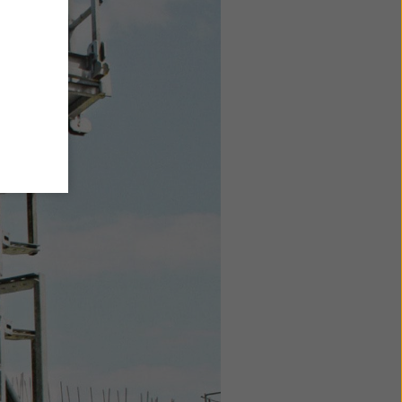
men Sie
wählte
in
tteln,
ne
Ihre
rt
 zu
licken
lungen
 für
 dieser