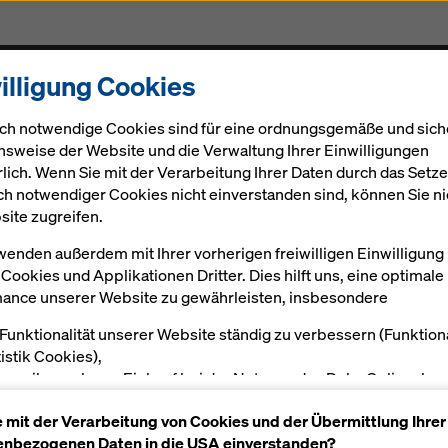
illigung Cookies
Gerüst
Projekte
Digital
Aktuelles
Karriere
ch notwendige Cookies sind für eine ordnungsgemäße und sich
nsweise der Website und die Verwaltung Ihrer Einwilligungen
rlich. Wenn Sie mit der Verarbeitung Ihrer Daten durch das Setz
ch notwendiger Cookies nicht einverstanden sind, können Sie ni
site zugreifen.
wenden außerdem mit Ihrer vorherigen freiwilligen Einwilligung
alung KS Xlife
Cookies und Applikationen Dritter. Dies hilft uns, eine optimale
ance unserer Website zu gewährleisten, insbesondere
g mit Klappmechanismus
 Funktionalität unserer Website ständig zu verbessern (Funktion
tistik Cookies),
en reibungslosen Einkauf bei der Nutzung des Doka Onlineshop
öglichen (Funktionale und Statistik-Cookies) oder
Anwenderinformationen, Dokumente
& Videos
e mit der Verarbeitung von Cookies und der Übermittlung Ihrer
sende Werbung für Sie als User auf bestimmten Plattformen zu
nbezogenen Daten in die USA einverstanden?
alten (Marketing-Cookies).