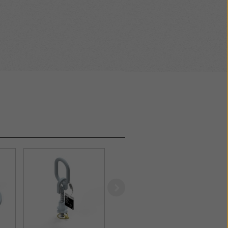
er Arbeitsplatz durch
n
ache Handhabung der
h praxisgerechtes
lementstützen,
 etc.
Right