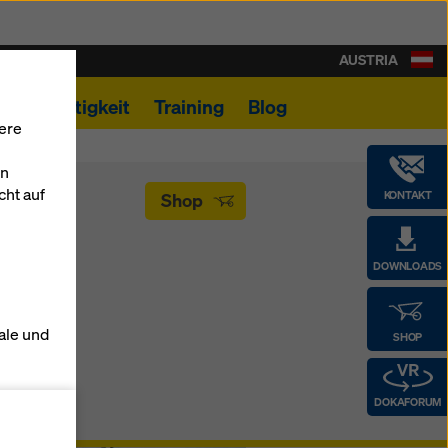
AUSTRIA
Nachhaltigkeit
Training
Blog
ere
en
cht auf
KONTAKT
Shop
DOWNLOADS
ale und
SHOP
s zu
DOKAFORUM