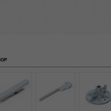
rundum sicher
chtung
reich
Stützenbühne
n auch mit dem
ie
sichere, einf
r und weniger
t durch von hinten
Schalung durc
 durch
lhaut, ohne
Zubehör wie E
fläche
e
Umsetz­geräte
en Temperaturen
splitterungen
Plattenaufbau
HOP