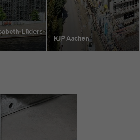
isabeth-Lüders-
KJP Aachen