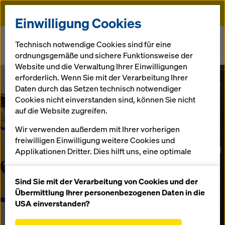
Doka
Einwilligung Cookies
Startseite
Technisch notwendige Cookies sind für eine
ordnungsgemäße und sichere Funktionsweise der
Doka | Schalung und Gerüst kaufen und mieten | Standort Dresden
Website und die Verwaltung Ihrer Einwilligungen
erforderlich. Wenn Sie mit der Verarbeitung Ihrer
Daten durch das Setzen technisch notwendiger
Schalungs- und Gerüstlösungen kaufen und
Cookies nicht einverstanden sind, können Sie nicht
mieten - regional für Sie da
auf die Website zugreifen.
Standort Dresden
Wir verwenden außerdem mit Ihrer vorherigen
freiwilligen Einwilligung weitere Cookies und
Applikationen Dritter. Dies hilft uns, eine optimale
Von der ersten Planung bis zur zuverlässigen
Performance unserer Website zu gewährleisten,
Umsetzung vor Ort: Wir helfen unseren Kunden, noch
insbesondere
effizienter, besser und sicherer zu bauen.
Sind Sie mit der Verarbeitung von Cookies und der
die Funktionalität unserer Website ständig zu
Übermittlung Ihrer personenbezogenen Daten in die
verbessern (Funktionale und Statistik Cookies),
USA einverstanden?
Telefon:
+49 35242 440-0
einen reibungslosen Einkauf bei der Nutzung des