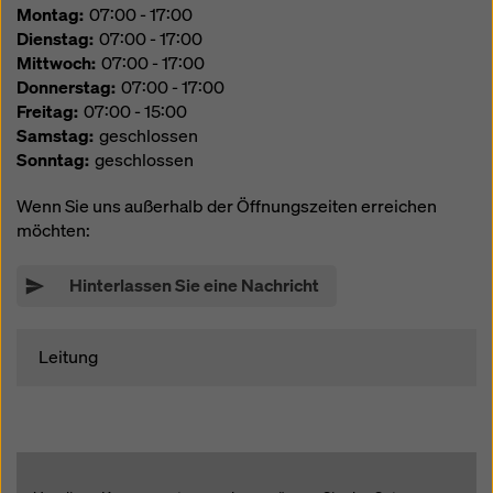
Überwachungszwecken unterliegen und dagegen
Montag
07:00 - 17:00
keine wirksamen Rechtsbehelfe zur Verfügung
Dienstag
07:00 - 17:00
stehen. Sie können alle einwilligungspflichtigen
Mittwoch
07:00 - 17:00
Cookies ablehnen, indem Sie auf "Ablehnen" klicken
Donnerstag
07:00 - 17:00
oder Ihre
Cookie Einstellungen
anpassen, indem Sie
Freitag
07:00 - 15:00
auf Cookie Einstellungen am Ende dieser Website
Samstag
geschlossen
klicken und die entsprechenden Checkboxen
Sonntag
geschlossen
verwenden. Sie können Ihre Einwilligung jederzeit
grundlos mit Wirkung für die Zukunft widerrufen,
Wenn Sie uns außerhalb der Öffnungszeiten erreichen
indem Sie zB auf
Cookie Einstellungen
am Ende
möchten:
dieser Website klicken.
Hinterlassen Sie eine Nachricht
Weitere Informationen zu unseren Cookies finden Sie
in unserer Datenschutzerklärung
. Wir bieten Ihnen
auch die Möglichkeit, Ihre Cookies auszuwählen
Leitung
(Erweiterte Cookie-Einstellungen).