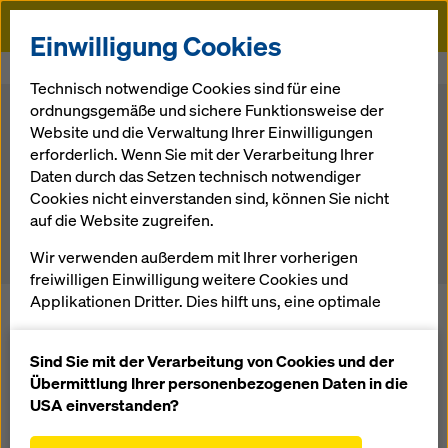
Doka
Einwilligung Cookies
Startseite
Karriere mit Doka
Aktuelle Jobangebote
Technisch notwendige Cookies sind für eine
ordnungsgemäße und sichere Funktionsweise der
Starten Sie jetzt Ihre Karriere bei Doka
Website und die Verwaltung Ihrer Einwilligungen
erforderlich. Wenn Sie mit der Verarbeitung Ihrer
Arbeiten mit Mehrwert. Chancen und Herausforderungen,
Daten durch das Setzen technisch notwendiger
internationale Aktivitäten und kontinuierliches Lernen anstatt
Cookies nicht einverstanden sind, können Sie nicht
täglicher Routine.
auf die Website zugreifen.
Filterkriterien
Wir verwenden außerdem mit Ihrer vorherigen
freiwilligen Einwilligung weitere Cookies und
Applikationen Dritter. Dies hilft uns, eine optimale
Performance unserer Website zu gewährleisten,
Funktion
insbesondere
Logistiker, Staplerfahrer, Bauhelfer (m/w/d) im Bereich
Sind Sie mit der Verarbeitung von Cookies und der
Schalungssanierung/Logistik, NL Magdeburg
die Funktionalität unserer Website ständig zu
Übermittlung Ihrer personenbezogenen Daten in die
Hohe Börde
verbessern (Funktionale und Statistik Cookies),
USA einverstanden?
einen reibungslosen Einkauf bei der Nutzung des