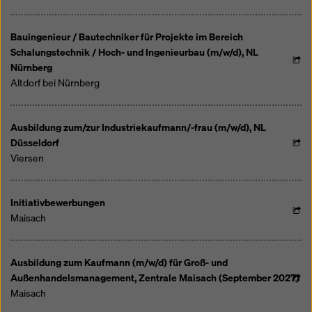
Überwachungszwecken unterliegen und dagegen
keine wirksamen Rechtsbehelfe zur Verfügung
stehen. Sie können alle einwilligungspflichtigen
Bauingenieur / Bautechniker für Projekte im Bereich
Cookies ablehnen, indem Sie auf "Ablehnen" klicken
Schalungstechnik / Hoch- und Ingenieurbau (m/w/d), NL
oder Ihre
Cookie Einstellungen
anpassen, indem Sie
Nürnberg
auf Cookie Einstellungen am Ende dieser Website
Altdorf bei Nürnberg
klicken und die entsprechenden Checkboxen
verwenden. Sie können Ihre Einwilligung jederzeit
grundlos mit Wirkung für die Zukunft widerrufen,
Ausbildung zum/zur Industriekaufmann/-frau (m/w/d), NL
indem Sie zB auf
Cookie Einstellungen
am Ende
Düsseldorf
dieser Website klicken.
Viersen
Weitere Informationen zu unseren Cookies finden Sie
in unserer Datenschutzerklärung
. Wir bieten Ihnen
Initiativbewerbungen
auch die Möglichkeit, Ihre Cookies auszuwählen
Maisach
(Erweiterte Cookie-Einstellungen).
Ausbildung zum Kaufmann (m/w/d) für Groß- und
Außenhandelsmanagement, Zentrale Maisach (September 2027)
Maisach