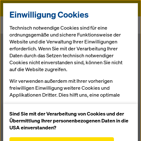
Doka
Einwilligung Cookies
Startseite
Newsroom
Technisch notwendige Cookies sind für eine
App-roaching new ways of communications
ordnungsgemäße und sichere Funktionsweise der
Website und die Verwaltung Ihrer Einwilligungen
App-roaching
erforderlich. Wenn Sie mit der Verarbeitung Ihrer
Daten durch das Setzen technisch notwendiger
Cookies nicht einverstanden sind, können Sie nicht
new ways of
auf die Website zugreifen.
communication
Wir verwenden außerdem mit Ihrer vorherigen
freiwilligen Einwilligung weitere Cookies und
Applikationen Dritter. Dies hilft uns, eine optimale
s
Performance unserer Website zu gewährleisten,
insbesondere
Sind Sie mit der Verarbeitung von Cookies und der
die Funktionalität unserer Website ständig zu
Übermittlung Ihrer personenbezogenen Daten in die
21.03.2013 |
Presse
verbessern (Funktionale und Statistik Cookies),
USA einverstanden?
einen reibungslosen Einkauf bei der Nutzung des