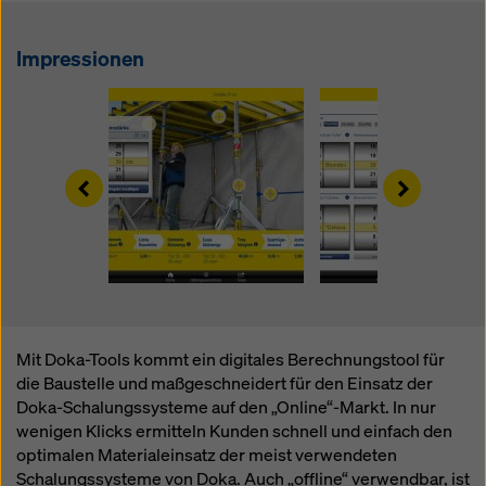
Überwachungszwecken unterliegen und dagegen
keine wirksamen Rechtsbehelfe zur Verfügung
stehen. Sie können alle einwilligungspflichtigen
Impressionen
Cookies ablehnen, indem Sie auf "Ablehnen" klicken
oder Ihre
Cookie Einstellungen
anpassen, indem Sie
auf Cookie Einstellungen am Ende dieser Website
klicken und die entsprechenden Checkboxen
verwenden. Sie können Ihre Einwilligung jederzeit
Left
Right
grundlos mit Wirkung für die Zukunft widerrufen,
indem Sie zB auf
Cookie Einstellungen
am Ende
dieser Website klicken.
Weitere Informationen zu unseren Cookies finden Sie
in unserer Datenschutzerklärung
. Wir bieten Ihnen
auch die Möglichkeit, Ihre Cookies auszuwählen
(Erweiterte Cookie-Einstellungen).
Mit Doka-Tools kommt ein digitales Berechnungstool für
die Baustelle und maßgeschneidert für den Einsatz der
Doka-Schalungssysteme auf den „Online“-Markt. In nur
wenigen Klicks ermitteln Kunden schnell und einfach den
optimalen Materialeinsatz der meist verwendeten
Schalungssysteme von Doka. Auch „offline“ verwendbar, ist