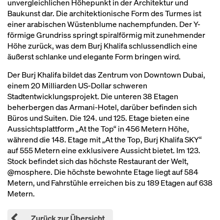
unvergleichlichen Höhepunkt in der Architektur und
Baukunst dar. Die architektionische Form des Turmes ist
einer arabischen Wüstenblume nachempfunden. Der Y-
förmige Grundriss springt spiralförmig mit zunehmender
Höhe zurück, was dem Burj Khalifa schlussendlich eine
äußerst schlanke und elegante Form bringen wird.
Der Burj Khalifa bildet das Zentrum von Downtown Dubai,
einem 20 Milliarden US-Dollar schweren
Stadtentwicklungsprojekt. Die unteren 38 Etagen
beherbergen das Armani-Hotel, darüber befinden sich
Büros und Suiten. Die 124. und 125. Etage bieten eine
Aussichtsplattform „At the Top“ in 456 Metern Höhe,
während die 148. Etage mit „At the Top, Burj Khalifa SKY“
auf 555 Metern eine exklusivere Aussicht bietet. Im 123.
Stock befindet sich das höchste Restaurant der Welt,
@mosphere. Die höchste bewohnte Etage liegt auf 584
Metern, und Fahrstühle erreichen bis zu 189 Etagen auf 638
Metern.
Zurück zur Übersicht