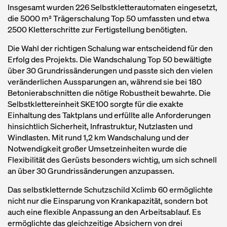
Insgesamt wurden 226 Selbstkletterautomaten eingesetzt,
die 5000 m² Trägerschalung Top 50 umfassten und etwa
2500 Kletterschritte zur Fertigstellung benötigten.
Die Wahl der richtigen Schalung war entscheidend für den
Erfolg des Projekts. Die Wandschalung Top 50 bewältigte
über 30 Grundrissänderungen und passte sich den vielen
veränderlichen Aussparungen an, während sie bei 180
Betonierabschnitten die nötige Robustheit bewahrte. Die
Selbstklettereinheit SKE100 sorgte für die exakte
Einhaltung des Taktplans und erfüllte alle Anforderungen
hinsichtlich Sicherheit, Infrastruktur, Nutzlasten und
Windlasten. Mit rund 1,2 km Wandschalung und der
Notwendigkeit großer Umsetzeinheiten wurde die
Flexibilität des Gerüsts besonders wichtig, um sich schnell
an über 30 Grundrissänderungen anzupassen.
Das selbstkletternde Schutzschild Xclimb 60 ermöglichte
nicht nur die Einsparung von Krankapazität, sondern bot
auch eine flexible Anpassung an den Arbeitsablauf. Es
ermöglichte das gleichzeitige Absichern von drei