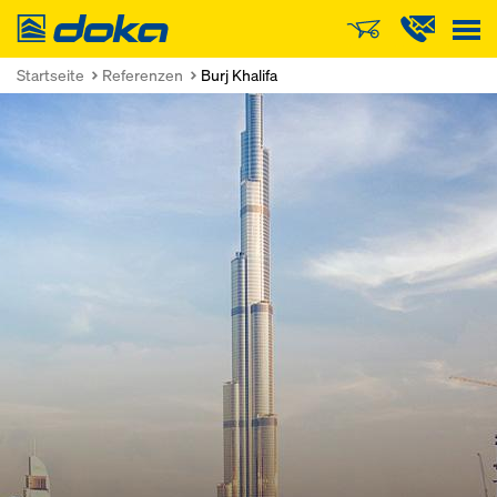
Doka
Startseite
Referenzen
Burj Khalifa