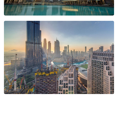
Open
Open