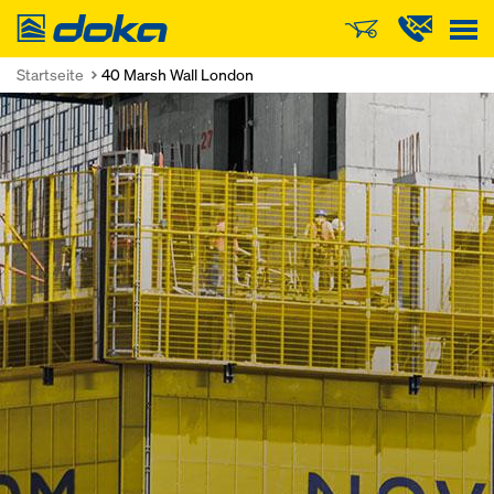
Doka
Startseite
40 Marsh Wall London