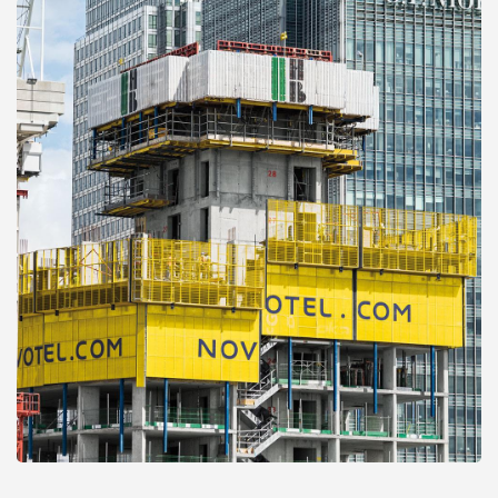
Open
Open