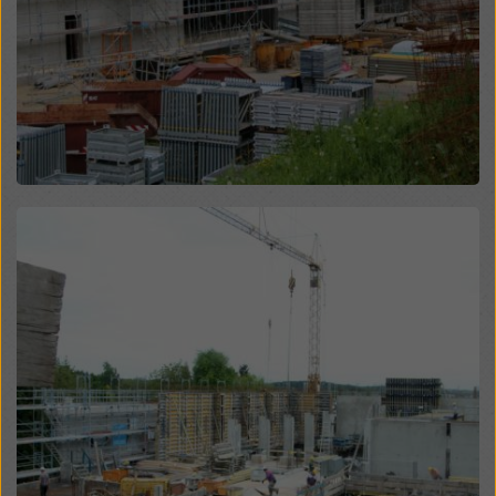
Überwachungszwecken unterliegen und dagegen
keine wirksamen Rechtsbehelfe zur Verfügung
stehen. Sie können alle einwilligungspflichtigen
Cookies ablehnen, indem Sie auf "Ablehnen" klicken
oder Ihre
Cookie Einstellungen
anpassen, indem Sie
auf Cookie Einstellungen am Ende dieser Website
klicken und die entsprechenden Checkboxen
verwenden. Sie können Ihre Einwilligung jederzeit
grundlos mit Wirkung für die Zukunft widerrufen,
Open
indem Sie zB auf
Cookie Einstellungen
am Ende
dieser Website klicken.
Weitere Informationen zu unseren Cookies finden Sie
in unserer Datenschutzerklärung
. Wir bieten Ihnen
auch die Möglichkeit, Ihre Cookies auszuwählen
(Erweiterte Cookie-Einstellungen).