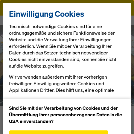
Doka
Einwilligung Cookies
Startseite
Referenzen
Brunner Heiztechnik Eggenfelden
Technisch notwendige Cookies sind für eine
ordnungsgemäße und sichere Funktionsweise der
Ausstellungs- und
Website und die Verwaltung Ihrer Einwilligungen
erforderlich. Wenn Sie mit der Verarbeitung Ihrer
Schulungsgebäude
Daten durch das Setzen technisch notwendiger
Cookies nicht einverstanden sind, können Sie nicht
Brunner
auf die Website zugreifen.
Heiztechnik
Wir verwenden außerdem mit Ihrer vorherigen
freiwilligen Einwilligung weitere Cookies und
Applikationen Dritter. Dies hilft uns, eine optimale
Deutschland
Performance unserer Website zu gewährleisten,
insbesondere
Sind Sie mit der Verarbeitung von Cookies und der
die Funktionalität unserer Website ständig zu
Übermittlung Ihrer personenbezogenen Daten in die
142,00 m langes und 27,00 m breites Ausstellungs- und
verbessern (Funktionale und Statistik Cookies),
USA einverstanden?
Schulungsgebäude aus dreischiffigem Präsentationsraum
einen reibungslosen Einkauf bei der Nutzung des
mit Foyer und Lounge sowie zweigeschossigem