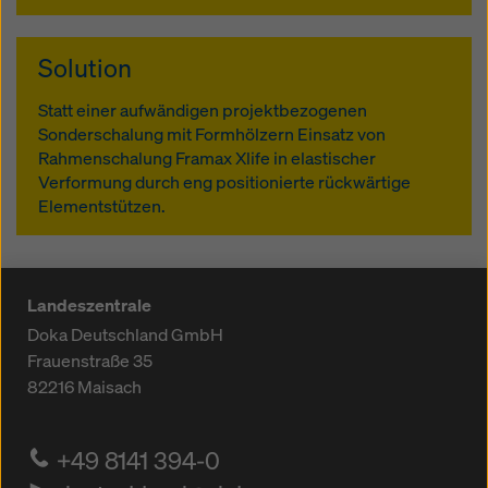
Solution
Statt einer aufwändigen projektbezogenen
Sonderschalung mit Formhölzern Einsatz von
Rahmenschalung Framax Xlife in elastischer
Verformung durch eng positionierte rückwärtige
Elementstützen.
Landeszentrale
Doka Deutschland GmbH
Frauenstraße 35
82216
Maisach
+49 8141 394-0