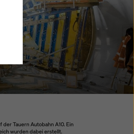
men Sie
wählte
in
tteln,
ne
Ihre
rt
 zu
licken
lungen
 für
 dieser
f der Tauern Autobahn A10. Ein
ch wurden dabei erstellt.