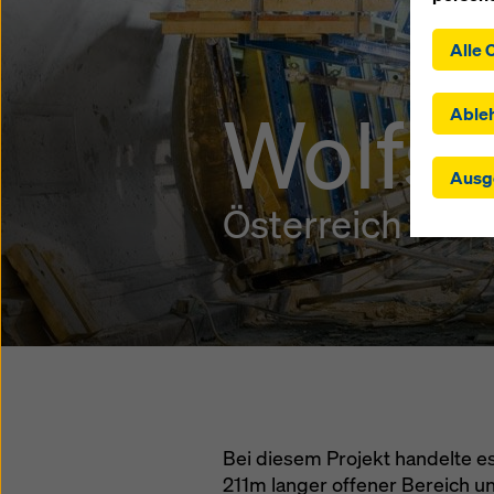
Indem S
Alle 
der Ins
zustimm
Wolfsb
ausgewä
Able
Drittst
Einstel
Ausg
in dene
angemes
Österreich
Einwilli
übermit
Kontrol
wirksam
einwill
oder Ih
am Ende
verwend
die Zuk
Website
Bei diesem Projekt handelte e
211m langer offener Bereich u
Weitere