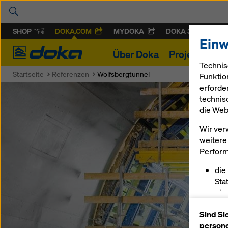
SHOP
DOKA.COM
MYDOKA
DOKA 360
Einw
Doka
Über Doka
Projekte
Pr
Technis
Startseite
Referenzen
Wolfsbergtunnel
Funktio
erforde
technis
die Web
Wir ver
weitere 
Perform
die
Sta
ein
erm
Sind Si
pas
persone
sch