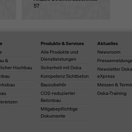
57
te
Produkte & Services
Aktuelles
e
Alle Produkte und
Newsroom
Dienstleistungen
au &
Pressemeldung
licher Hochbau
Sicherheit mit Doka
Newsletter Dok
nbau
Kompetenz Sichtbeton
eXpress
erksbau
Bauzubehör
Messen & Termi
bau
CO2-reduzierter
Doka-Training
Betonbau
ferenzen
Mitgabepflichtige
Dokumente