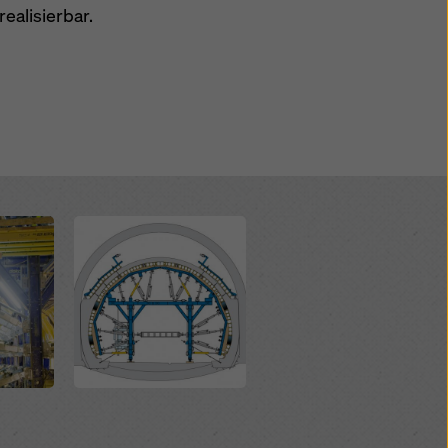
ealisierbar.
kies
Open