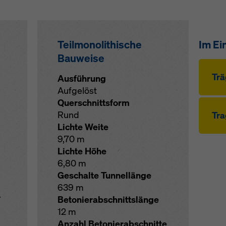
Teilmonolithische
Im Ei
Bauweise
Trä
Ausführung
Aufgelöst
Querschnittsform
Rund
Tra
Lichte Weite
9,70 m
Lichte Höhe
6,80 m
Geschalte Tunnellänge
639 m
r
Betonierabschnittslänge
12 m
Anzahl Betonierabschnitte