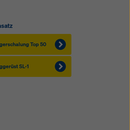
nsatz
ger­schalung Top 50
ggerüst SL-1