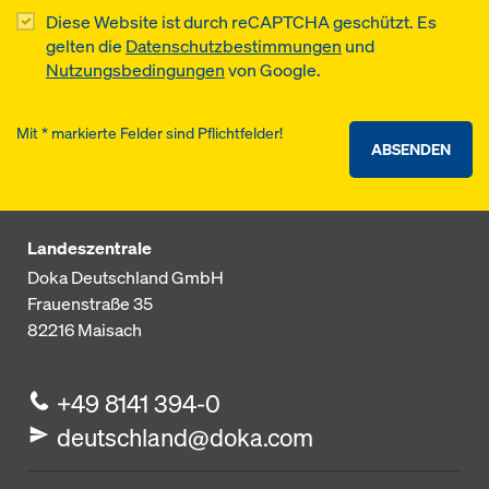
Diese Website ist durch reCAPTCHA geschützt. Es
gelten die
Datenschutzbestimmungen
und
Nutzungsbedingungen
von Google.
Mit * markierte Felder sind Pflichtfelder!
ABSENDEN
Landeszentrale
Doka Deutschland GmbH
Frauenstraße 35
82216
Maisach
+49 8141 394-0
deutschland@doka.com