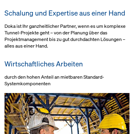
Je nach Anforderung von einfacher
von Montageplänen bis hin zur
Systemträgern, Riegeln und
Umsetzlösung bis hin zur
Risikobeurteilung
Streben
Schalung und Expertise aus einer Hand
vollhydraulischen Ausstattung
Reibungsloser Bauablauf
Doka ist Ihr ganzheitlicher Partner, wenn es um komplexe
Tunnel-Projekte geht – von der Planung über das
Optional: Kurze Aufbauzeiten
Projektmanagement bis zu gut durchdachten Lösungen –
durch vormontierte Schalungs-
alles aus einer Hand.
und Traggerüstkomponenten
Wirtschaftliches Arbeiten
durch den hohen Anteil an mietbaren Standard-
Systemkomponenten