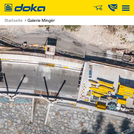
Doka
Startseite
Galerie Mingèr