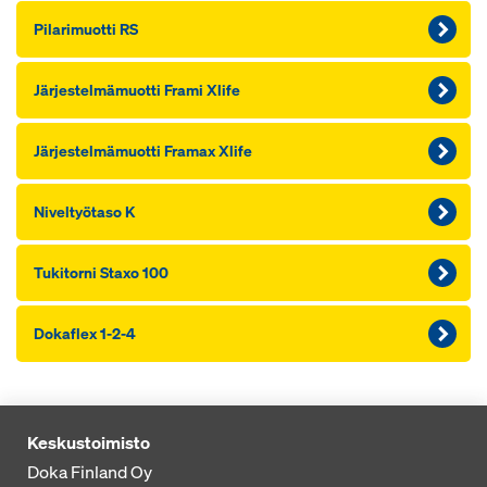
Pi­la­ri­muot­ti RS
Jär­jes­tel­mä­muot­ti Frami Xlife
Jär­jes­tel­mä­muot­ti Framax Xlife
Ni­vel­työ­ta­so K
Tu­ki­tor­ni Staxo 100
Dokaflex 1-2-4
Keskustoimisto
Doka Finland Oy