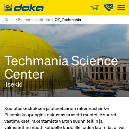
Doka
Doka
Esimerkkikohteita
CZ_Techmania
Techmania Science
Center
Tsekki
Koulutuskeskuksen ja planetaarion rakennushanke
Pilsenin kaupungin keskustassa asetti muoteille suuret
vaatimukset: rakentamista varten suunniteltiin ja
valmistettiin muotti kahdelle kupolille joiden läpimitat olivat