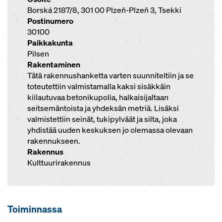
Borská 2187/8, 301 00 Plzeň-Plzeň 3, Tsekki
Postinumero
30100
Paikkakunta
Pilsen
Rakentaminen
Tätä rakennushanketta varten suunniteltiin ja se
toteutettiin valmistamalla kaksi sisäkkäin
kiilautuvaa betonikupolia, halkaisijaltaan
seitsemäntoista ja yhdeksän metriä. Lisäksi
valmistettiin seinät, tukipylväät ja silta, joka
yhdistää uuden keskuksen jo olemassa olevaan
rakennukseen.
Rakennus
Kulttuurirakennus
Toiminnassa