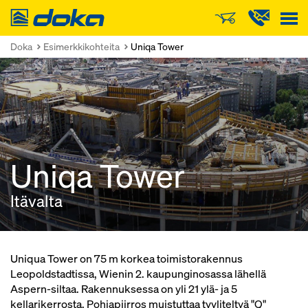
Doka
Doka
Esimerkkikohteita
Uniqa Tower
Uniqa Tower
Itävalta
Uniqua Tower on 75 m korkea toimistorakennus
Leopoldstadtissa, Wienin 2. kaupunginosassa lähellä
Aspern-siltaa. Rakennuksessa on yli 21 ylä- ja 5
kellarikerrosta. Pohjapiirros muistuttaa tyyliteltyä "Q"