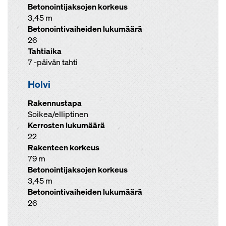
Betonointijaksojen korkeus
3,45 m
Betonointivaiheiden lukumäärä
26
Tahtiaika
7 -päivän tahti
Holvi
Rakennustapa
Soikea/elliptinen
Kerrosten lukumäärä
22
Rakenteen korkeus
79 m
Betonointijaksojen korkeus
3,45 m
Betonointivaiheiden lukumäärä
26