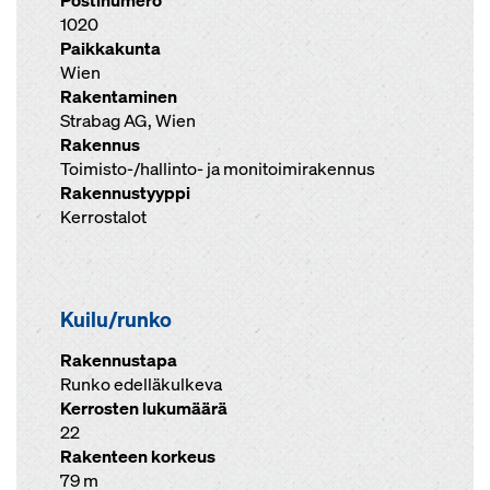
Postinumero
1020
Paikkakunta
Wien
Rakentaminen
Strabag AG, Wien
Rakennus
Toimisto-/hallinto- ja monitoimirakennus
Rakennustyyppi
Kerrostalot
Kuilu/runko
Rakennustapa
Runko edelläkulkeva
Kerrosten lukumäärä
22
Rakenteen korkeus
79 m