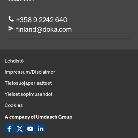
+358 9 2242 640
finland@doka.com
Lehdistö
Impressum/Disclaimer
Tietosuojaperiaatteet
Yleiset sopimusehdot
Cookies
A company of Umdasch Group
Kuvake Facebook
Kuvake Twitter
Kuvake YouTube
Kuvake LinkedIn