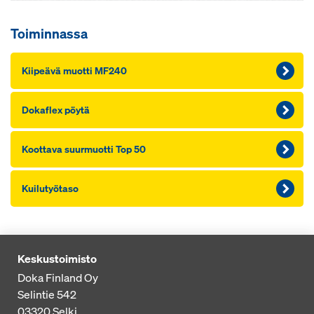
Toiminnassa
Kii­peä­vä muot­ti MF240
Dokaflex pöy­tä
Koot­ta­va suur­muot­ti Top 50
Kui­lu­työ­ta­so
Keskustoimisto
Doka Finland Oy
Selintie 542
03320
Selki