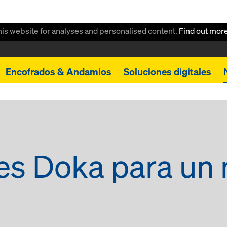
this website for analyses and personalised content.
Find out mor
Encofrados & Andamios
Soluciones digitales
es Doka para un