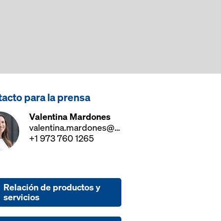
acto para la prensa
Valentina Mardones
valentina.mardones@doka.com
+1 973 760 1265
Relación de productos y
servicios