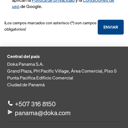
aplican la
Política de privacidad
y la
Condiciones de
uso
de Google.
¡Los campos marcados con asterisco (*) son campos
ENVIAR
obligatorios!
Central del país
Doka Panama S.A.
Grand Plaza, PH Pacific Village, Área Comercial, Piso 5
Punta Pacifica
Edificio Comercial
Ciudad de Panamá
+507 316 8150
panama@doka.com