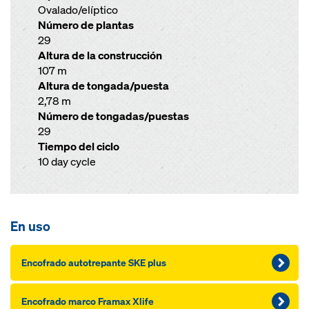
Ovalado/elíptico
Número de plantas
29
Altura de la construcción
107 m
Altura de tongada/puesta
2,78 m
Número de tongadas/puestas
29
Tiempo del ciclo
10 day cycle
En uso
Encofrado autotrepante SKE plus
Encofrado marco Framax Xlife