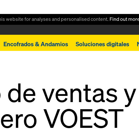
this website for analyses and personalised content.
Find out mor
Encofrados & Andamios
Soluciones digitales
 de ventas y
iero VOEST