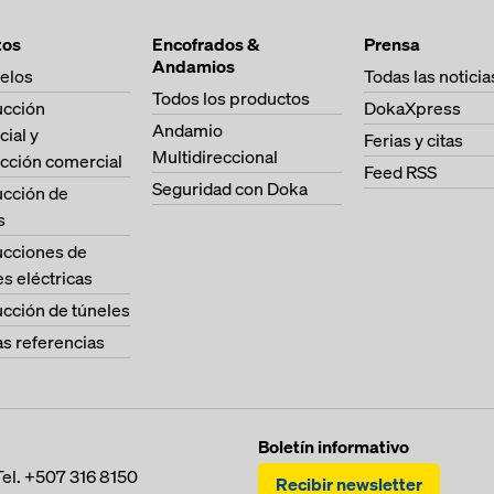
tos
Encofrados &
Prensa
Andamios
elos
Todas las noticia
Todos los productos
ucción
DokaXpress
Andamio
cial y
Ferias y citas
Multidireccional
cción comercial
Feed RSS
Seguridad con Doka
ucción de
s
ucciones de
es eléctricas
cción de túneles
as referencias
Boletín informativo
Tel.
+507 316 8150
Recibir newsletter