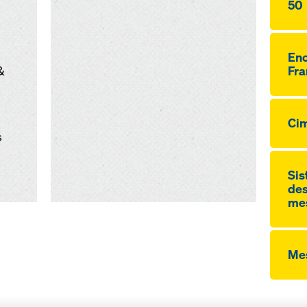
50
Enc
&
Fra
Cim
s
Sis
des
me
Me