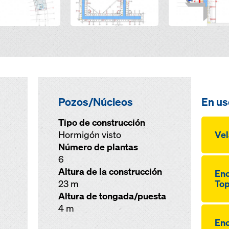
Pozos/Núcleos
En us
Tipo de construcción
Hormigón visto
Vel
Número de plantas
6
Altura de la construcción
Enc
23 m
Top
Altura de tongada/puesta
4 m
Enc