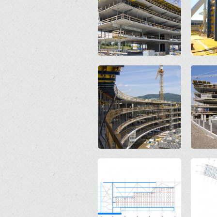
Open
Open
Open
Open