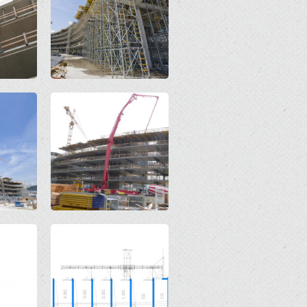
Open
Open