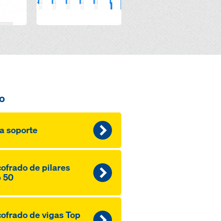
o
a soporte
ofrado de pilares
 50
ofrado de vigas Top