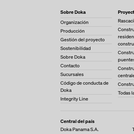
Sobre Doka
Proyec
Rascaci
Organización
Constr
Producción
residen
Gestión del proyecto
constru
Sostenibilidad
Constr
Sobre Doka
puente
Contacto
Constr
Sucursales
central
Código de conducta de
Constru
Doka
Todas l
Integrity Line
Central del país
Doka Panama S.A.