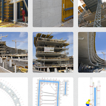
Open
Open
Open
Open