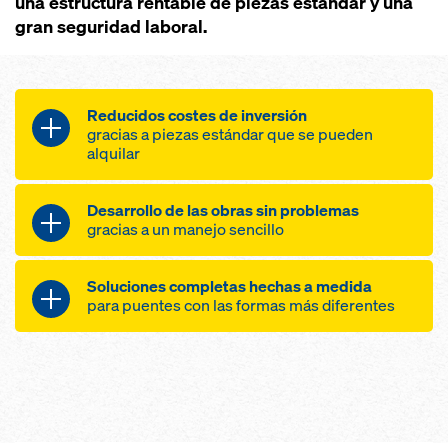
una estructura rentable de piezas estándar y una
gran seguridad laboral.
Reducidos costes de inversión
gracias a piezas estándar que se pueden
alquilar
pocas piezas que se pueden
Desarrollo de las obras sin problemas
combinar de múltiples formas
gracias a un manejo sencillo
montaje sencillo
encofrado y desencofrado rápidos
reducido peso propio y elevada
Soluciones completas hechas a medida
elevado nivel de seguridad para un
capacidad de carga
para puentes con las formas más diferentes
trabajo rápido
hormigonado en ciclos de una
semana
solución competente para todos
el desplazamiento de toda la
los puentes mixtos de acero
unidad de una sola vez
gracias a una planificación y un
adaptación también a
suministro a cargo de un mismo
construcciones esbeltas
proveedor