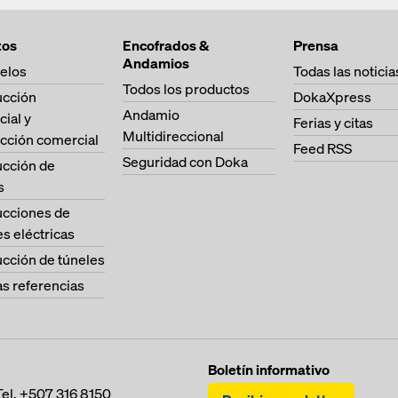
tos
Encofrados &
Prensa
Andamios
elos
Todas las noticia
Todos los productos
ucción
DokaXpress
Andamio
cial y
Ferias y citas
Multidireccional
cción comercial
Feed RSS
Seguridad con Doka
ucción de
s
ucciones de
es eléctricas
cción de túneles
as referencias
Boletín informativo
Tel.
+507 316 8150