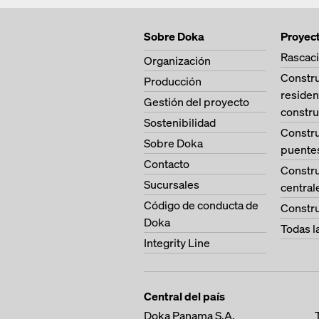
Sobre Doka
Proyec
Rascaci
Organización
Constr
Producción
residen
Gestión del proyecto
constru
Sostenibilidad
Constr
Sobre Doka
puente
Contacto
Constr
Sucursales
central
Código de conducta de
Constru
Doka
Todas l
Integrity Line
Central del país
Doka Panama S.A.