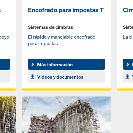
s
Encofrado para impostas T
Cim
Sistemas de cimbras
Sist
apoyo
El rápido y manejable encofrado
La c
para impostas
Más información
Videos y documentos