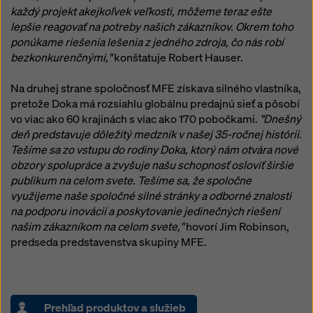
každý projekt akejkoľvek veľkosti, môžeme teraz ešte
lepšie reagovať na potreby našich zákazníkov. Okrem toho
ponúkame riešenia lešenia z jedného zdroja, čo nás robí
bezkonkurenčnými,"
konštatuje Robert Hauser.
Na druhej strane spoločnosť MFE získava silného vlastníka,
pretože Doka má rozsiahlu globálnu predajnú sieť a pôsobí
vo viac ako 60 krajinách s viac ako 170 pobočkami.
"Dnešný
deň predstavuje dôležitý medzník v našej 35-ročnej histórii.
Tešíme sa zo vstupu do rodiny Doka, ktorý nám otvára nové
obzory spolupráce a zvyšuje našu schopnosť osloviť širšie
publikum na celom svete. Tešíme sa, že spoločne
využijeme naše spoločné silné stránky a odborné znalosti
na podporu inovácií a poskytovanie jedinečných riešení
našim zákazníkom na celom svete,"
hovorí Jim Robinson,
predseda predstavenstva skupiny MFE.
Prehľad produktov a služieb