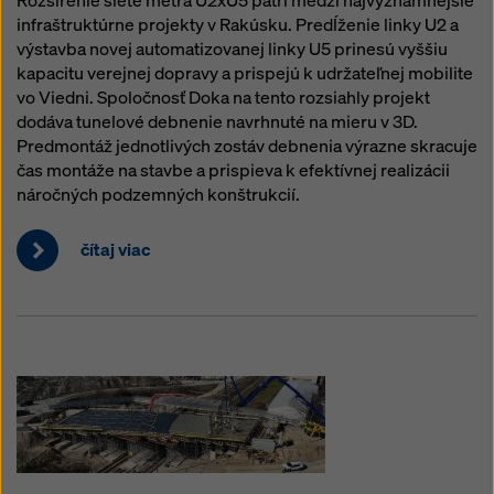
Rozšírenie siete metra U2xU5 patrí medzi najvýznamnejšie
infraštruktúrne projekty v Rakúsku. Predĺženie linky U2 a
výstavba novej automatizovanej linky U5 prinesú vyššiu
kapacitu verejnej dopravy a prispejú k udržateľnej mobilite
vo Viedni. Spoločnosť Doka na tento rozsiahly projekt
dodáva tunelové debnenie navrhnuté na mieru v 3D.
Predmontáž jednotlivých zostáv debnenia výrazne skracuje
čas montáže na stavbe a prispieva k efektívnej realizácii
náročných podzemných konštrukcií.
čítaj viac