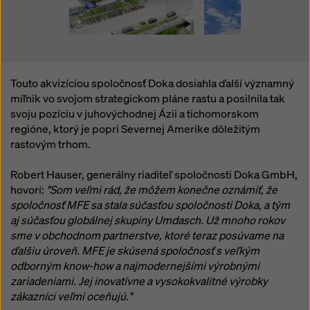
Touto akvizíciou spoločnosť Doka dosiahla ďalší významný
míľnik vo svojom strategickom pláne rastu a posilnila tak
svoju pozíciu v juhovýchodnej Ázii a tichomorskom
regióne, ktorý je popri Severnej Amerike dôležitým
rastovým trhom.
Robert Hauser, generálny riaditeľ spoločnosti Doka GmbH,
hovorí:
"Som veľmi rád, že môžem konečne oznámiť, že
spoločnosť MFE sa stala súčasťou spoločnosti Doka, a tým
aj súčasťou globálnej skupiny Umdasch. Už mnoho rokov
sme v obchodnom partnerstve, ktoré teraz posúvame na
ďalšiu úroveň. MFE je skúsená spoločnosť s veľkým
odborným know-how a najmodernejšími výrobnými
zariadeniami. Jej inovatívne a vysokokvalitné výrobky
zákazníci veľmi oceňujú."