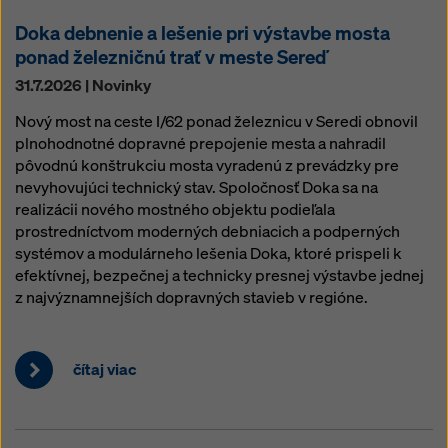
Doka debnenie a lešenie pri výstavbe mosta
ponad železničnú trať v meste Sereď
31.7.2026 | Novinky
Nový most na ceste I/62 ponad železnicu v Seredi obnovil
plnohodnotné dopravné prepojenie mesta a nahradil
pôvodnú konštrukciu mosta vyradenú z prevádzky pre
nevyhovujúci technický stav. Spoločnosť Doka sa na
realizácii nového mostného objektu podieľala
prostredníctvom moderných debniacich a podperných
systémov a modulárneho lešenia Doka, ktoré prispeli k
efektívnej, bezpečnej a technicky presnej výstavbe jednej
z najvýznamnejších dopravných stavieb v regióne.
čítaj viac