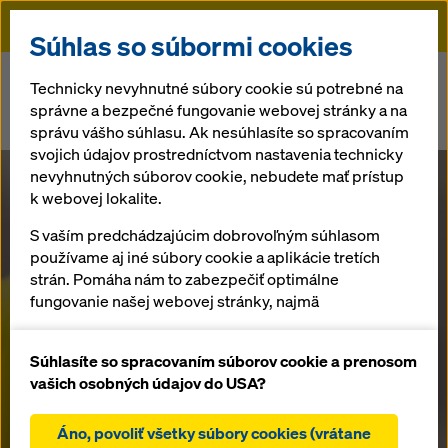
Doka
Súhlas so súbormi cookies
Doka
Aktuality
Technicky nevyhnutné súbory cookie sú potrebné na
správne a bezpečné fungovanie webovej stránky a na
Spájanie síl: Malajzijská spoločnosť MFE Formwork Technology je
správu vášho súhlasu. Ak nesúhlasíte so spracovaním
teraz súčasťou spoločnosti Doka
svojich údajov prostredníctvom nastavenia technicky
nevyhnutných súborov cookie, nebudete mať prístup
Spájanie síl:
k webovej lokalite.
S vaším predchádzajúcim dobrovoľným súhlasom
Malajzijská
používame aj iné súbory cookie a aplikácie tretích
strán. Pomáha nám to zabezpečiť optimálne
spoločnosť
fungovanie našej webovej stránky, najmä
neustále zlepšovanie funkčnosti našej webovej
MFE Formwork
stránky (funkčné a štatistické súbory cookie),
Súhlasíte so spracovaním súborov cookie a prenosom
uľahčenie hladkého procesu nákupu pri používaní
vašich osobných údajov do USA?
internetového obchodu Doka (funkčné a
Technology je
štatistické súbory cookie),
Áno, povoliť všetky súbory cookies (vrátane