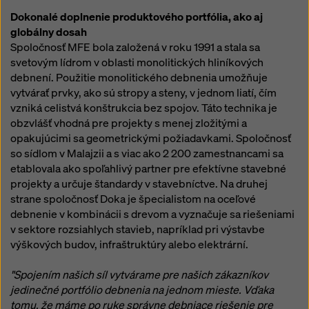
Dokonalé doplnenie produktového portfólia, ako aj
globálny dosah
Spoločnosť MFE bola založená v roku 1991 a stala sa
svetovým lídrom v oblasti monolitických hliníkových
debnení. Použitie monolitického debnenia umožňuje
vytvárať prvky, ako sú stropy a steny, v jednom liatí, čím
vzniká celistvá konštrukcia bez spojov. Táto technika je
obzvlášť vhodná pre projekty s menej zložitými a
opakujúcimi sa geometrickými požiadavkami. Spoločnosť
so sídlom v Malajzii a s viac ako 2 200 zamestnancami sa
etablovala ako spoľahlivý partner pre efektívne stavebné
projekty a určuje štandardy v stavebníctve. Na druhej
strane spoločnosť Doka je špecialistom na oceľové
debnenie v kombinácii s drevom a vyznačuje sa riešeniami
v sektore rozsiahlych stavieb, napríklad pri výstavbe
výškových budov, infraštruktúry alebo elektrární.
"Spojením našich síl vytvárame pre našich zákazníkov
jedinečné portfólio debnenia na jednom mieste. Vďaka
tomu, že máme po ruke správne debniace riešenie pre