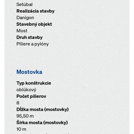
Setúbal
Realizácia stavby
Danigon
Stavebný objekt
Most
Druh stavby
Piliere a pylóny
Mostovka
Typ konštrukcie
oblúkový
Počet pilierov
8
Dĺžka mosta (mostovky)
95,50 m
Šírka mosta (mostovky)
10 m