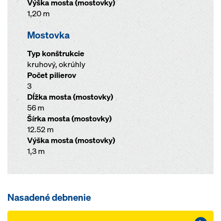
Výška mosta (mostovky)
1,20 m
Mostovka
Typ konštrukcie
kruhový, okrúhly
Počet pilierov
3
Dĺžka mosta (mostovky)
56 m
Šírka mosta (mostovky)
12.52 m
Výška mosta (mostovky)
1,3 m
Nasadené debnenie