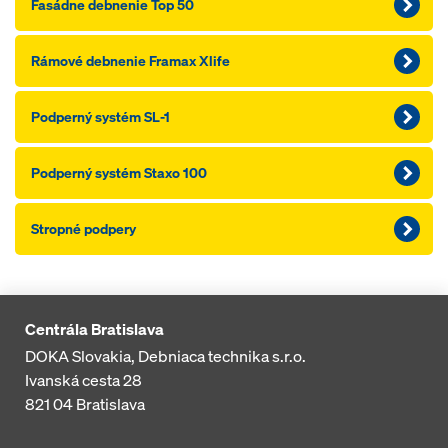
Fasádne debnenie Top 50
Rámové debnenie Framax Xlife
Podperný systém SL-1
Podperný systém Staxo 100
Stropné podpery
Centrála Bratislava
DOKA Slovakia, Debniaca technika s.r.o.
Ivanská cesta 28
821 04
Bratislava