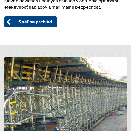
stavbe deviatich údolných estakád v Setúbale optimálnu
efektívnosť nákladov a maximálnu bezpečnosť.
Späť na prehľad
Open