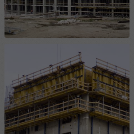
„Odmietnuť“ alebo úpravou svojich
nastavení súborov
cookie
kliknutím na nastavenia súborov cookie v
spodnej časti tejto webovej stránky a použitím
príslušných zaškrtávacích políčok. Svoj súhlas môžete
kedykoľvek odvolať s účinkom do budúcnosti a bez
uvedenia dôvodu kliknutím na
nastavenia cookies
v
spodnej časti tejto webovej stránky.
Open
Viac informácií o našich súboroch cookie nájdete
v
našich zásadách ochrany osobných údajov
. Ponúkame
vám aj možnosť výberu súborov cookie (rozšírené
nastavenia súborov cookie).