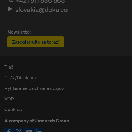
+421 911 536 665
slovakia@doka.com
Newsletter
Zaregistrujte sa teraz!
Tlač
Tiráž/Disclaimer
Vyhlásenie o ochrane údajov
VOP
Cookies
A company of Umdasch Group
Ikona Facebook
Ikona X
Ikona YouTube
Ikona LinkedIn