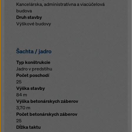
Kancelárska, administratívna a viacúčelová
budova
Druh stavby
Výškové budovy
Šachta / jadro
Typ konštrukcie
Jadro v predstihu
Počet poschodí
25
Výška stavby
84 m
Výška betonárskych záberov
3,70 m
Počet betonárskych záberov
25
Dĺžka taktu