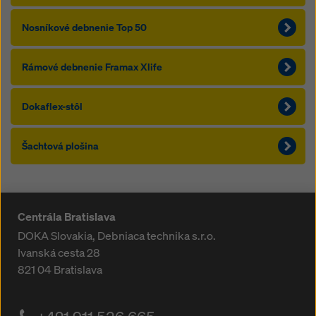
Nosníkové debnenie Top 50
Rámové debnenie Framax Xlife
Dokaflex-stôl
Šachtová plošina
Centrála Bratislava
DOKA Slovakia, Debniaca technika s.r.o.
Ivanská cesta 28
821 04
Bratislava