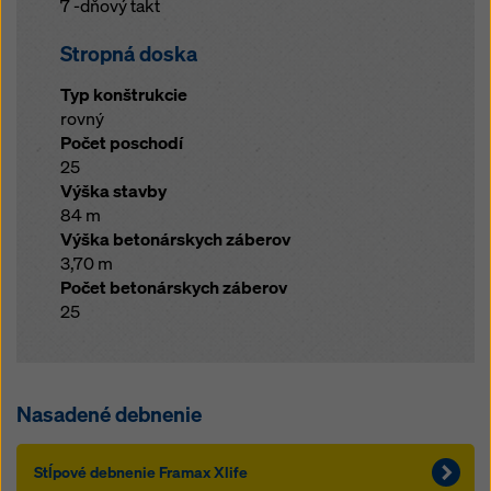
7 -dňový takt
Stropná doska
Typ konštrukcie
rovný
Počet poschodí
25
Výška stavby
84 m
Výška betonárskych záberov
3,70 m
Počet betonárskych záberov
25
Nasadené debnenie
Stĺpové debnenie Framax Xlife