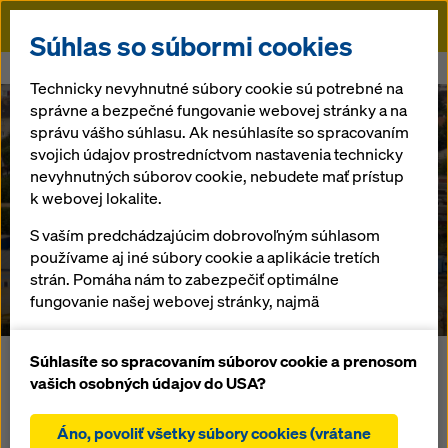
Doka
Súhlas so súbormi cookies
Doka
Referencie
Lakeside Park Bratislava
Technicky nevyhnutné súbory cookie sú potrebné na
správne a bezpečné fungovanie webovej stránky a na
správu vášho súhlasu. Ak nesúhlasíte so spracovaním
svojich údajov prostredníctvom nastavenia technicky
nevyhnutných súborov cookie, nebudete mať prístup
Lakeside Park
k webovej lokalite.
S vaším predchádzajúcim dobrovoľným súhlasom
Bratislava
používame aj iné súbory cookie a aplikácie tretích
strán. Pomáha nám to zabezpečiť optimálne
Slovensko
fungovanie našej webovej stránky, najmä
neustále zlepšovanie funkčnosti našej webovej
stránky (funkčné a štatistické súbory cookie),
Súhlasíte so spracovaním súborov cookie a prenosom
V Bratislave bola pre TriGranit Development Corporation
uľahčenie hladkého procesu nákupu pri používaní
vašich osobných údajov do USA?
postavená 84 m vysoká kancelárska budova „Lakeside
internetového obchodu Doka (funkčné a
Park“ s úžitkovou plochou 90 000 m². Aby sa ušetril drahý
štatistické súbory cookie),
Áno, povoliť všetky súbory cookies (vrátane
čas žeriava, na zhotovenie monolitického betónového jadra