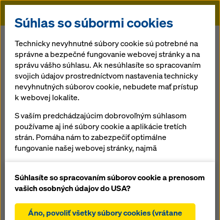
Doka
Súhlas so súbormi cookies
Doka
Referencie
Hardman Square Spinningfields
Technicky nevyhnutné súbory cookie sú potrebné na
správne a bezpečné fungovanie webovej stránky a na
správu vášho súhlasu. Ak nesúhlasíte so spracovaním
svojich údajov prostredníctvom nastavenia technicky
Hardman Square
nevyhnutných súborov cookie, nebudete mať prístup
k webovej lokalite.
Spinningfields
S vaším predchádzajúcim dobrovoľným súhlasom
používame aj iné súbory cookie a aplikácie tretích
Spojené kráľovstvo
strán. Pomáha nám to zabezpečiť optimálne
fungovanie našej webovej stránky, najmä
neustále zlepšovanie funkčnosti našej webovej
stránky (funkčné a štatistické súbory cookie),
Súhlasíte so spracovaním súborov cookie a prenosom
uľahčenie hladkého procesu nákupu pri používaní
vašich osobných údajov do USA?
internetového obchodu Doka (funkčné a
Spinningfields v Manchestri boli vybudované ako moderný,
štatistické súbory cookie),
veľmi náročný hospodársky areál. Postavených bolo spolu
Áno, povoliť všetky súbory cookies (vrátane