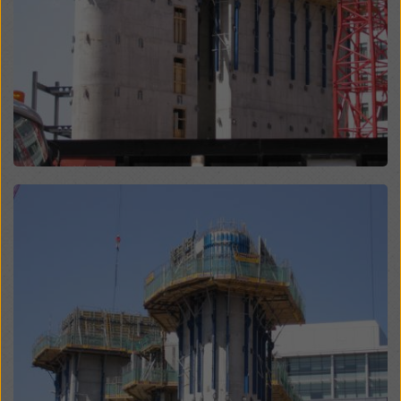
„Odmietnuť“ alebo úpravou svojich
nastavení súborov
cookie
kliknutím na nastavenia súborov cookie v
spodnej časti tejto webovej stránky a použitím
príslušných zaškrtávacích políčok. Svoj súhlas môžete
kedykoľvek odvolať s účinkom do budúcnosti a bez
uvedenia dôvodu kliknutím na
nastavenia cookies
v
spodnej časti tejto webovej stránky.
Viac informácií o našich súboroch cookie nájdete
v
našich zásadách ochrany osobných údajov
. Ponúkame
Open
vám aj možnosť výberu súborov cookie (rozšírené
nastavenia súborov cookie).