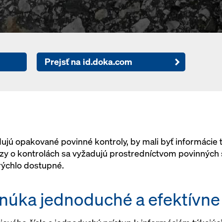
Prejsť na id.doka.com
adujú opakované povinné kontroly, by mali byť informácie
y o kontrolách sa vyžadujú prostredníctvom povinných sp
 rýchlo dostupné.
úka jednoduché a efektívne 