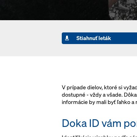
Stiahnuť leták
V prípade dielov, ktoré si vyž
dostupné - vždy a všade. Dôkaz
informácie by mali byť ľahko a
Doka ID vám pon