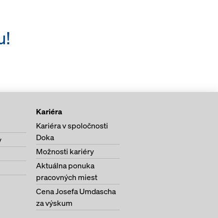
u!
Kariéra
Kariéra v spoločnosti
Doka
y
Možnosti kariéry
Aktuálna ponuka
pracovných miest
Cena Josefa Umdascha
za výskum