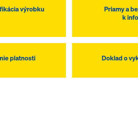
fikácia výrobku
Priamy a be
k in
ie platnosti
Doklad o vy