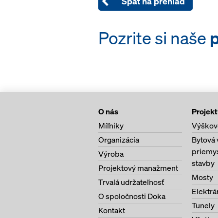
Späť na prehľad
Pozrite si naše
p
O nás
Projekt
Míľniky
Výškov
Organizácia
Bytová 
priemy
Výroba
stavby
Projektový manažment
Mosty
Trvalá udržateľnosť
Elektrá
O spoločnosti Doka
Tunely
Kontakt