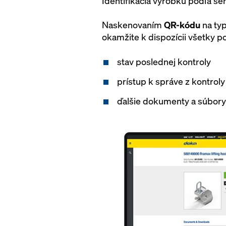
Identifikácia výrobku podľa sé
Naskenovaním
QR-kódu
na typ
okamžite k dispozícii všetky p
stav poslednej kontroly
prístup k správe z kontroly
ďalšie dokumenty a súbory 