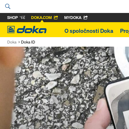
SHOP
DOKA.COM
MYDOKA
Doka
O spoločnosti Doka
Pro
Doka
Doka ID