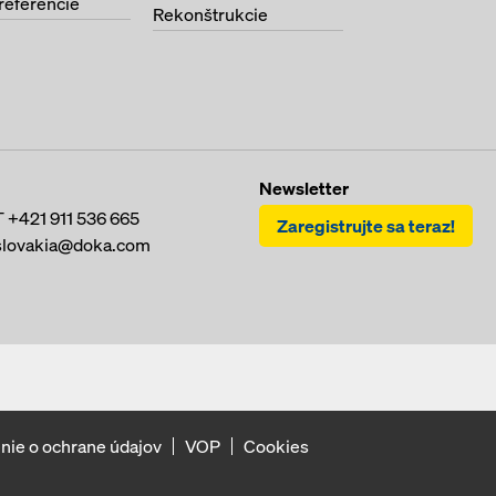
referencie
Rekonštrukcie
Newsletter
T
+421 911 536 665
Zaregistrujte sa teraz!
slovakia@doka.com
nie o ochrane údajov
VOP
Cookies