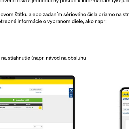
riového čísla a jednoduchý prístup k informáciám týkajúc
ovom štítku alebo zadaním sériového čísla priamo na s
otrebné informácie o vybranom diele, ako napr:
na stiahnutie (napr. návod na obsluhu