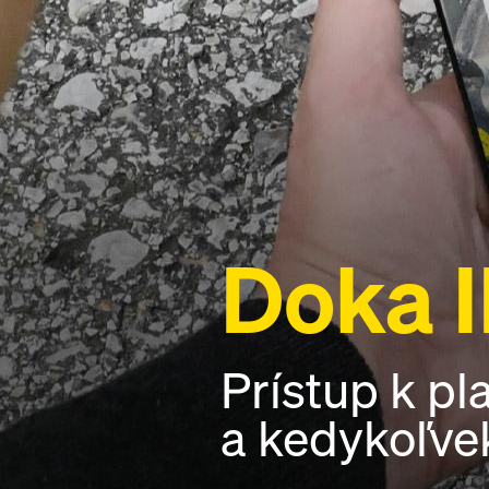
Doka 
Prístup k pl
a kedykoľve