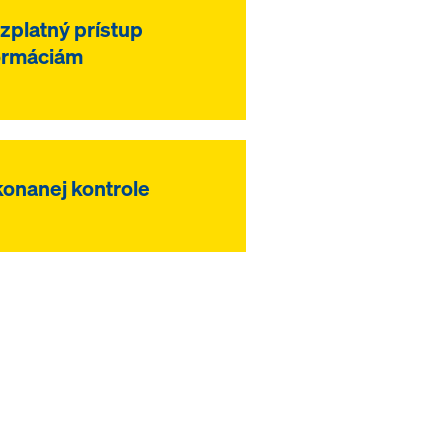
zplatný prístup
formáciám
konanej kontrole