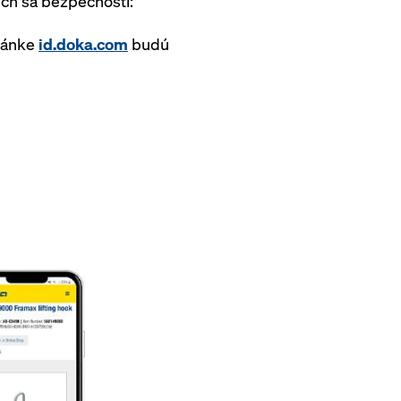
ich sa bezpečnosti:
tránke
id.doka.com
budú