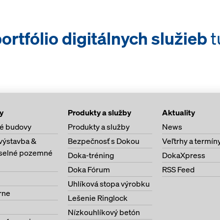
ortfólio digitálnych služieb
t
y
Produkty a služby
Aktuality
é budovy
Produkty a služby
News
výstavba &
Bezpečnosť s Dokou
Veľtrhy a termín
selné pozemné
Doka-tréning
DokaXpress
Doka Fórum
RSS Feed
Uhlíková stopa výrobku
rne
Lešenie Ringlock
Nízkouhlíkový betón