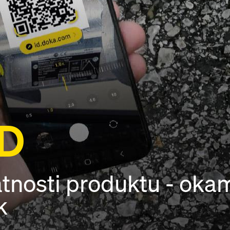
ID
atnosti produktu - oka
k