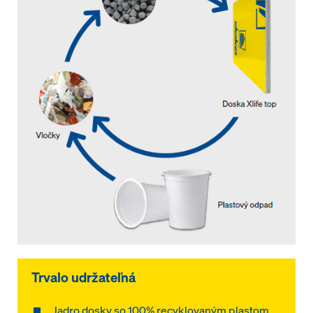
Trvalo udržateľná
Jadro dosky so 100% recyklovaným plastom