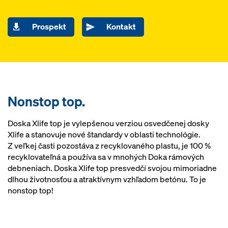
Prospekt
Kontakt
Nonstop top.
Doska Xlife top je vylepšenou verziou osvedčenej dosky
Xlife a stanovuje nové štandardy v oblasti technológie.
Z veľkej časti pozostáva z recyklovaného plastu, je 100 %
recyklovateľná a používa sa v mnohých Doka rámových
debneniach. Doska Xlife top presvedčí svojou mimoriadne
dlhou životnosťou a atraktívnym vzhľadom betónu. To je
nonstop top!