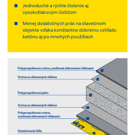
Jednoduché a rýchle čistenie aj
vysokotlakovým čističom
Menej dodatočných prác na stavebnom
objekte vďaka konštantne dobrému vzhľadu
betónu aj po mnohých použitiach