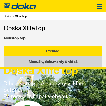
Doka
Doka
Xlife top
Doska Xlife top
Nonstop top.
Prehľad
Nonstop top.
Manuály, dokumenty & videá
Doska Xlife top
Dlhá životnosť. Atraktívny vzhľad
betónu.
Po recyklácii opäť v obehu.