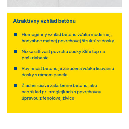
Atraktívny vzhľad betónu
Homogénny vzhľad betónu vďaka modernej,
hodvábne matnej povrchovej štruktúre dosky
Nízka citlivosť povrchu dosky Xlife top na
poškriabanie
Rovinnosť betónu je zaručená vďaka lícovaniu
dosky s rámom panela
Žiadne rušivé zafarbenie betónu, ako
napríklad pri preglejkách s povrchovou
úpravou z fenolovej živice