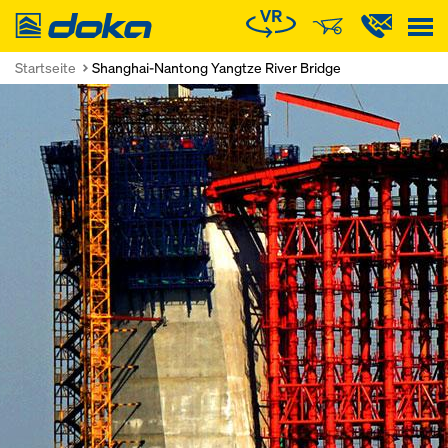
Doka
Startseite
Shanghai-Nantong Yangtze River Bridge