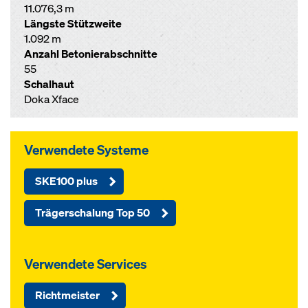
11.076,3 m
Längste Stützweite
1.092 m
Anzahl Betonierabschnitte
55
Schalhaut
Doka Xface
Verwendete Systeme
SKE100 plus
Trägerschalung Top 50
Verwendete Services
Richtmeister