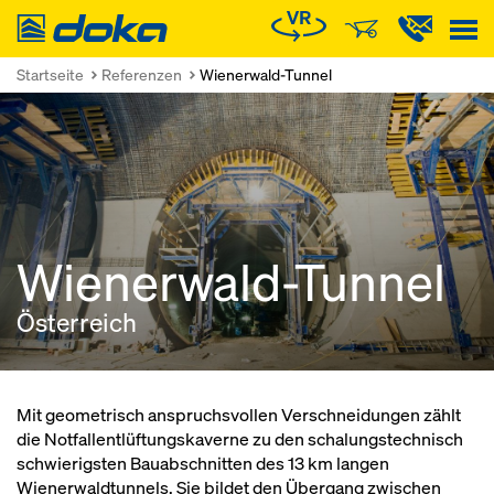
Doka
Startseite
Referenzen
Wienerwald-Tunnel
Wienerwald-Tunnel
Österreich
Mit geometrisch anspruchsvollen Verschneidungen zählt
die Notfallentlüftungskaverne zu den schalungstechnisch
schwierigsten Bauabschnitten des 13 km langen
Wienerwaldtunnels. Sie bildet den Übergang zwischen