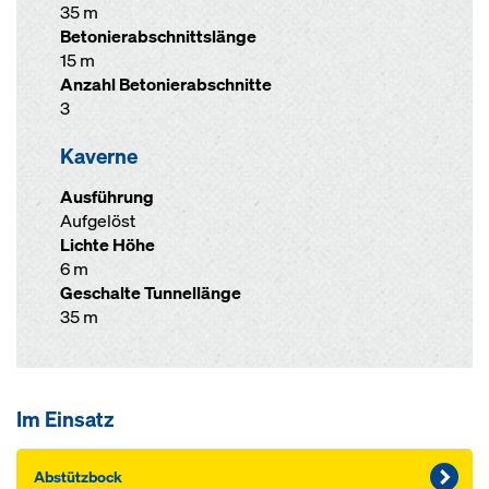
35 m
Betonierabschnittslänge
15 m
Anzahl Betonierabschnitte
3
Kaverne
Ausführung
Aufgelöst
Lichte Höhe
6 m
Geschalte Tunnellänge
35 m
Im Einsatz
Abstütz­bock