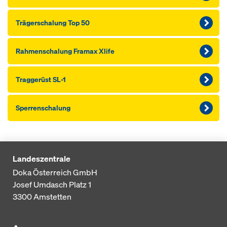
Träger­schalung Top 50
Rahmen­schalung Framax Xlife
Traggerüst SL-1
Sperrenschalung
Landeszentrale
Doka Österreich GmbH
Josef Umdasch Platz 1
3300
Amstetten