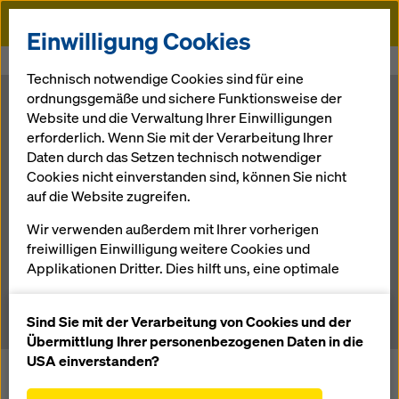
Doka
Einwilligung Cookies
Startseite
Newsroom
Automatisierter Taktkeller
Technisch notwendige Cookies sind für eine
ordnungsgemäße und sichere Funktionsweise der
Automatisierter
Website und die Verwaltung Ihrer Einwilligungen
erforderlich. Wenn Sie mit der Verarbeitung Ihrer
Daten durch das Setzen technisch notwendiger
Taktkeller
Cookies nicht einverstanden sind, können Sie nicht
auf die Website zugreifen.
Wir verwenden außerdem mit Ihrer vorherigen
03.04.2012 |
Deutsche Doka
freiwilligen Einwilligung weitere Cookies und
Applikationen Dritter. Dies hilft uns, eine optimale
Performance unserer Website zu gewährleisten,
Download: Pressematerial
insbesondere
Sind Sie mit der Verarbeitung von Cookies und der
die Funktionalität unserer Website ständig zu
Übermittlung Ihrer personenbezogenen Daten in die
verbessern (Funktionale und Statistik Cookies),
USA einverstanden?
Die Autobahnbrücke Biebelried entsteht im
einen reibungslosen Einkauf bei der Nutzung des
Taktschiebeverfahren. Eine neue Methode vermeidet