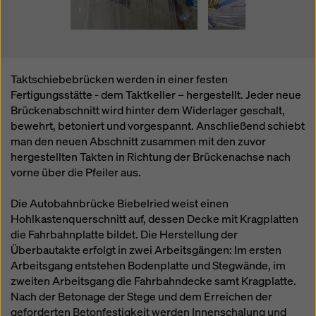
Überwachungszwecken unterliegen und dagegen
keine wirksamen Rechtsbehelfe zur Verfügung
stehen. Sie können alle einwilligungspflichtigen
Cookies ablehnen, indem Sie auf "Ablehnen" klicken
oder Ihre
Cookie Einstellungen
anpassen, indem Sie
Taktschiebebrücken werden in einer festen
auf Cookie Einstellungen am Ende dieser Website
Fertigungsstätte - dem Taktkeller – hergestellt. Jeder neue
klicken und die entsprechenden Checkboxen
Brückenabschnitt wird hinter dem Widerlager geschalt,
verwenden. Sie können Ihre Einwilligung jederzeit
bewehrt, betoniert und vorgespannt. Anschließend schiebt
grundlos mit Wirkung für die Zukunft widerrufen,
man den neuen Abschnitt zusammen mit den zuvor
indem Sie zB auf
Cookie Einstellungen
am Ende
hergestellten Takten in Richtung der Brückenachse nach
dieser Website klicken.
vorne über die Pfeiler aus.
Weitere Informationen zu unseren Cookies finden Sie
in unserer Datenschutzerklärung
. Wir bieten Ihnen
Die Autobahnbrücke Biebelried weist einen
auch die Möglichkeit, Ihre Cookies auszuwählen
Hohlkastenquerschnitt auf, dessen Decke mit Kragplatten
(Erweiterte Cookie-Einstellungen).
die Fahrbahnplatte bildet. Die Herstellung der
Überbautakte erfolgt in zwei Arbeitsgängen: Im ersten
Arbeitsgang entstehen Bodenplatte und Stegwände, im
zweiten Arbeitsgang die Fahrbahndecke samt Kragplatte.
Nach der Betonage der Stege und dem Erreichen der
geforderten Betonfestigkeit werden Innenschalung und