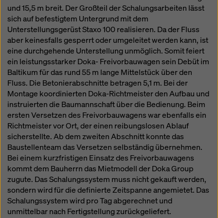
und 15,5 m breit. Der Großteil der Schalungsarbeiten lässt
sich auf befestigtem Untergrund mit dem
Unterstellungsgerüst Staxo 100 realisieren. Da der Fluss
aber keinesfalls gesperrt oder umgeleitet werden kann, ist
eine durchgehende Unterstellung unmöglich. Somit feiert
ein leistungsstarker Doka- Freivorbauwagen sein Debüt im
Baltikum für das rund 55 m lange Mittelstück über den
Fluss. Die Betonierabschnitte betragen 5,1 m. Bei der
Montage koordinierten Doka-Richtmeister den Aufbau und
instruierten die Baumannschaft über die Bedienung. Beim
ersten Versetzen des Freivorbauwagens war ebenfalls ein
Richtmeister vor Ort, der einen reibungslosen Ablauf
sicherstellte. Ab dem zweiten Abschnitt konnte das
Baustellenteam das Versetzen selbständig übernehmen.
Bei einem kurzfristigen Einsatz des Freivorbauwagens
kommt dem Bauherrn das Mietmodell der Doka Group
zugute. Das Schalungssystem muss nicht gekauft werden,
sondern wird für die definierte Zeitspanne angemietet. Das
Schalungssystem wird pro Tag abgerechnet und
unmittelbar nach Fertigstellung zurückgeliefert.