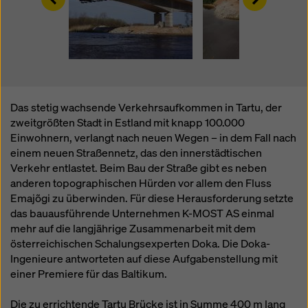
Überwachungszwecken unterliegen und dagegen
keine wirksamen Rechtsbehelfe zur Verfügung
stehen. Sie können alle einwilligungspflichtigen
Cookies ablehnen, indem Sie auf "Ablehnen" klicken
oder Ihre
Cookie Einstellungen
anpassen, indem Sie
auf Cookie Einstellungen am Ende dieser Website
klicken und die entsprechenden Checkboxen
Das stetig wachsende Verkehrsaufkommen in Tartu, der
verwenden. Sie können Ihre Einwilligung jederzeit
zweitgrößten Stadt in Estland mit knapp 100.000
grundlos mit Wirkung für die Zukunft widerrufen,
Einwohnern, verlangt nach neuen Wegen – in dem Fall nach
indem Sie zB auf
Cookie Einstellungen
am Ende
einem neuen Straßennetz, das den innerstädtischen
dieser Website klicken.
Verkehr entlastet. Beim Bau der Straße gibt es neben
Weitere Informationen zu unseren Cookies finden Sie
anderen topographischen Hürden vor allem den Fluss
in unserer Datenschutzerklärung
. Wir bieten Ihnen
Emajõgi zu überwinden. Für diese Herausforderung setzte
auch die Möglichkeit, Ihre Cookies auszuwählen
das bauausführende Unternehmen K-MOST AS einmal
(Erweiterte Cookie-Einstellungen).
mehr auf die langjährige Zusammenarbeit mit dem
österreichischen Schalungsexperten Doka. Die Doka-
Ingenieure antworteten auf diese Aufgabenstellung mit
einer Premiere für das Baltikum.
Die zu errichtende Tartu Brücke ist in Summe 400 m lang