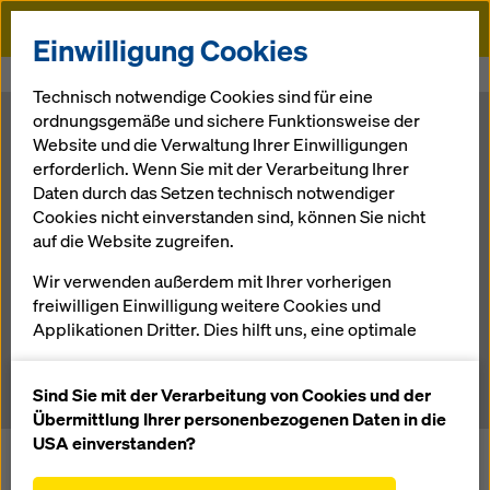
Doka
Einwilligung Cookies
Startseite
Newsroom
Premiere im Baltikum
Technisch notwendige Cookies sind für eine
ordnungsgemäße und sichere Funktionsweise der
Premiere im
Website und die Verwaltung Ihrer Einwilligungen
erforderlich. Wenn Sie mit der Verarbeitung Ihrer
Daten durch das Setzen technisch notwendiger
Baltikum
Cookies nicht einverstanden sind, können Sie nicht
auf die Website zugreifen.
Wir verwenden außerdem mit Ihrer vorherigen
02.07.2014 |
Presse
freiwilligen Einwilligung weitere Cookies und
Applikationen Dritter. Dies hilft uns, eine optimale
Performance unserer Website zu gewährleisten,
Download: Pressematerial
insbesondere
Sind Sie mit der Verarbeitung von Cookies und der
die Funktionalität unserer Website ständig zu
Übermittlung Ihrer personenbezogenen Daten in die
verbessern (Funktionale und Statistik Cookies),
USA einverstanden?
In Tartu steht mit der Umfahrung der Stadt ein
einen reibungslosen Einkauf bei der Nutzung des
Infrastruktur-Großprojekt am Plan. Einer der