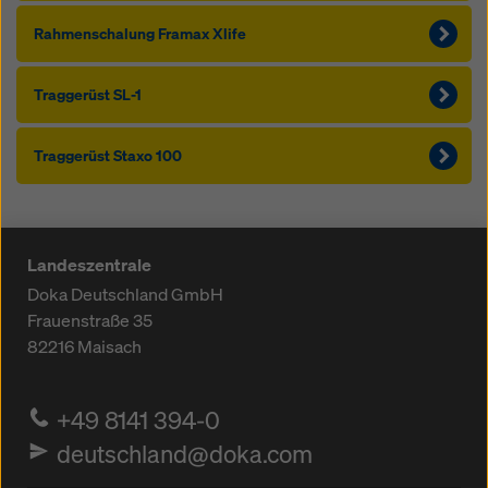
Rahmen­schalung Framax Xlife
Traggerüst SL-1
Traggerüst Sta­xo 100
Landeszentrale
Doka Deutschland GmbH
Frauenstraße 35
82216
Maisach
+49 8141 394-0
deutschland@doka.com