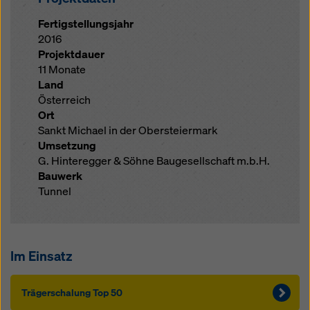
Fertigstellungsjahr
2016
Projektdauer
11 Monate
Land
Österreich
Ort
Sankt Michael in der Obersteiermark
Umsetzung
G. Hinteregger & Söhne Baugesellschaft m.b.H.
Bauwerk
Tunnel
Im Einsatz
Träger­schalung Top 50