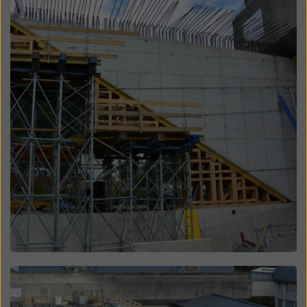
Überwachungszwecken unterliegen und dagegen
keine wirksamen Rechtsbehelfe zur Verfügung
stehen. Sie können alle einwilligungspflichtigen
Cookies ablehnen, indem Sie auf "Ablehnen" klicken
oder Ihre
Cookie Einstellungen
anpassen, indem Sie
auf Cookie Einstellungen am Ende dieser Website
klicken und die entsprechenden Checkboxen
verwenden. Sie können Ihre Einwilligung jederzeit
grundlos mit Wirkung für die Zukunft widerrufen,
indem Sie zB auf
Cookie Einstellungen
am Ende
dieser Website klicken.
Weitere Informationen zu unseren Cookies finden Sie
in unserer Datenschutzerklärung
. Wir bieten Ihnen
auch die Möglichkeit, Ihre Cookies auszuwählen
(Erweiterte Cookie-Einstellungen).
Open