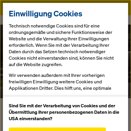
Doka
Einwilligung Cookies
Startseite
Referenzen
A9 Portale Gleinalmtunnel
Technisch notwendige Cookies sind für eine
ordnungsgemäße und sichere Funktionsweise der
Website und die Verwaltung Ihrer Einwilligungen
erforderlich. Wenn Sie mit der Verarbeitung Ihrer
Daten durch das Setzen technisch notwendiger
A9 Portale
Cookies nicht einverstanden sind, können Sie nicht
auf die Website zugreifen.
Gleinalmtunnel
Wir verwenden außerdem mit Ihrer vorherigen
freiwilligen Einwilligung weitere Cookies und
Österreich
Applikationen Dritter. Dies hilft uns, eine optimale
Performance unserer Website zu gewährleisten,
insbesondere
Sind Sie mit der Verarbeitung von Cookies und der
Beim Vollausbau des Gleinalmtunnel an der Autobahn A9
die Funktionalität unserer Website ständig zu
Übermittlung Ihrer personenbezogenen Daten in die
entstehen an den Tunnelenden zwei eindrucksvolle
verbessern (Funktionale und Statistik Cookies),
USA einverstanden?
Portalbauwerke. Ausgehend von der rechteckigen
einen reibungslosen Einkauf bei der Nutzung des
Tunnelkontur neigen sich die Innen- und Außenwände mit