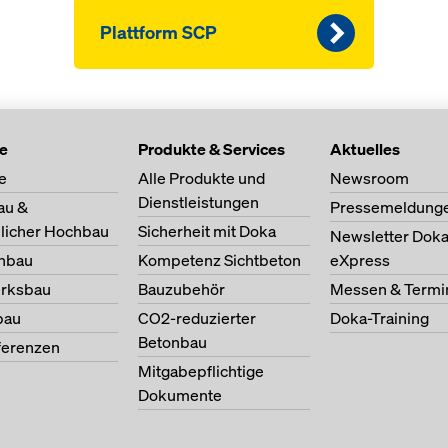
Plattform SCP
te
Produkte & Services
Aktuelles
e
Alle Produkte und
Newsroom
Dienstleistungen
au &
Pressemeldung
licher Hochbau
Sicherheit mit Doka
Newsletter Dok
nbau
Kompetenz Sichtbeton
eXpress
erksbau
Bauzubehör
Messen & Termi
bau
CO2-reduzierter
Doka-Training
Betonbau
ferenzen
Mitgabepflichtige
Dokumente