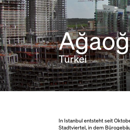
Ağaoğ
Türkei
In Istanbul entsteht seit Okto
Stadtviertel, in dem Bürogeb