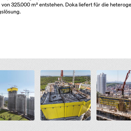
 von 325.000 m² entstehen. Doka liefert für die hetero
gslösung.
Open
Open