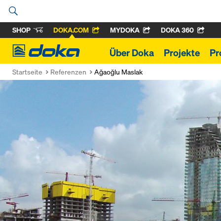
SHOP
DOKA.COM
MYDOKA
DOKA 360
Doka
Über Doka
Projekte
Pr
Startseite
Referenzen
Ağaoğlu Maslak