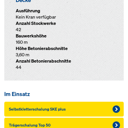
Decke
Ausführung
Kein Kran verfügbar
Anzahl Stockwerke
42
Bauwerkshöhe
160 m
Höhe Betonierabschnitte
3,60 m
Anzahl Betonierabschnitte
44
Im Einsatz
Selbst­k­let­ter­scha­lung SKE plus
Träger­schalung Top 50