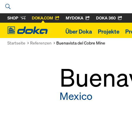
SHOP
DOKA.COM
MYDOKA
DOKA 360
Doka
Über Doka
Projekte
Pr
Startseite
Referenzen
Buenavista del Cobre Mine
Buenav
Mexico