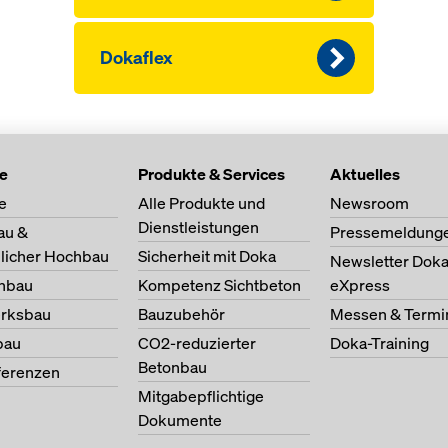
Dokaflex
te
Produkte & Services
Aktuelles
e
Alle Produkte und
Newsroom
Dienstleistungen
au &
Pressemeldung
licher Hochbau
Sicherheit mit Doka
Newsletter Dok
nbau
Kompetenz Sichtbeton
eXpress
erksbau
Bauzubehör
Messen & Termi
bau
CO2-reduzierter
Doka-Training
Betonbau
ferenzen
Mitgabepflichtige
Dokumente