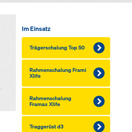
Im Einsatz
Träger­schalung Top 50
Rahmen­schalung Frami
Xlife
r
Rahmen­schalung
Framax Xlife
Traggerüst d3