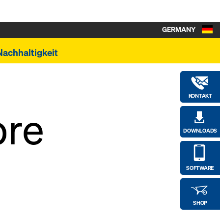
GERMANY
Nachhaltigkeit
KONTAKT
bre
DOWNLOADS
SOFTWARE
SHOP