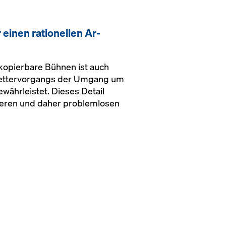
i­nen ra­tio­nel­len Ar­
skopierbare Bühnen ist auch
ettervorgangs der Umgang um
ährleistet. Dieses Detail
heren und daher problemlosen