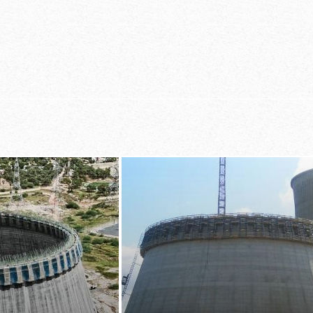
cha­lungs­ver­bän­de
ei­ne ge­sch­los­se­
Stahl­schal­hau
­chung der Be­di­e­
­re Ar­beit­s­um­ge­
groß­flächi­ge 
ng füh­ren
bei ei­ner Be­to
i­gungs­an­pas­sung
e­pass­te Büh­nen­
von 1,50 m
üs­tes mit ei­ner
ier­te Auf­s­tiegs­
pra­xis­ge­rech­
­te­grier­te Be­weh­
in ra­sches und ein­
er­mög­li­chen