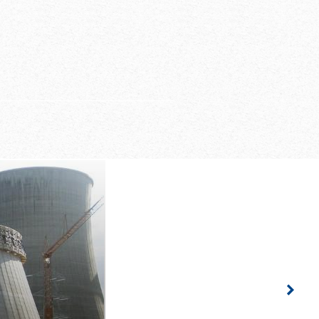
t
Scha­lungs­ver­bän­de
­nier­ab­schnitts­höhe
te Pro­jekt­pla­nung
Righ