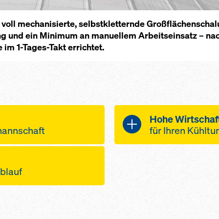
oll me­cha­ni­sier­te, selbst­k­let­tern­de Groß­flächen­scha­
ung und ein Mi­ni­mum an ma­nu­el­lem Ar­beit­s­ein­satz – nac
e im 1-Ta­ges-Takt er­rich­tet.
Ho­he Wirt­schaft­
n­mann­schaft
für Ih­ren Kühl­t
beits­pha­sen
Ei­ne wirt­schaft­li
en Wind­ge­schwin­
Ent­f­lech­tung 
ablauf
ßen Höhen, da stän­
um­lau­fen­den
s­kon­zept für sch­
rk fix ver­bun­den
ge­rin­ge An­zah
r­ba­rer Ar­beits­
Quad­r­at­me­ter
el­len auch wäh­
gleich­b­lei­ben