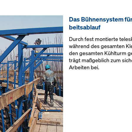
Das Büh­nen­sys­tem für e
beits­ablauf
Durch fest montierte tele
während des gesamten Kl
den gesamten Kühlturm gew
trägt maßgeblich zum sic
Arbeiten bei.