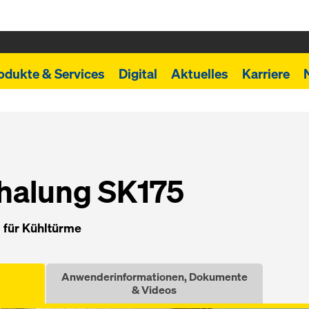
odukte & Services
Digital
Aktuelles
Karriere
chalung SK175
g für Kühl­tür­me
Anwenderinformationen, Dokumente
& Videos