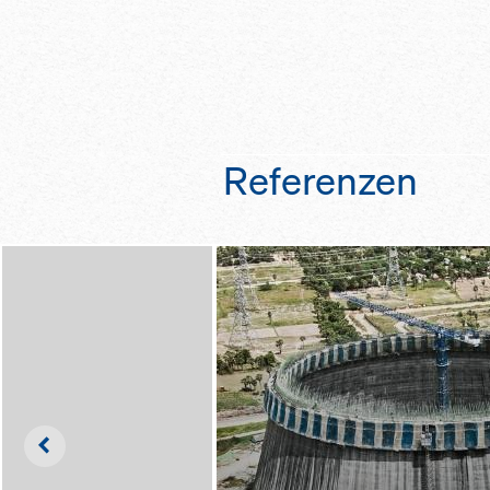
da groß­flächi­ge S
rend des Klet­terns 
zu ei­ner Ve­r­ein­fa
ne und da­her si­che
nung und Rei­ni­gu
bung dar
durch ein­fa­che Ne
durch opti­mal an­g
des ge­sam­ten Ge­r
b­rei­ten und in­te­gr
zen­tra­len Spin­del
sys­te­me
durch im Ge­rüst in
Referenzen
rungs­hal­ter, die e
fa­ches Be­weh­ren 
Left