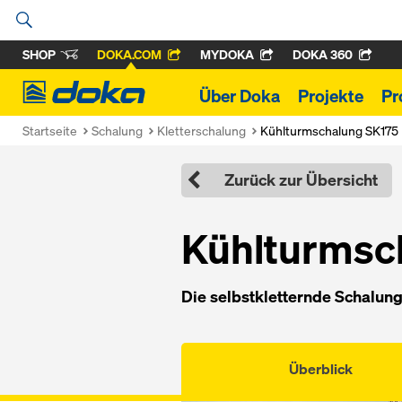
SHOP
DOKA.COM
MYDOKA
DOKA 360
Doka
Über Doka
Projekte
Pr
Startseite
Schalung
Kletterschalung
Kühlturmschalung SK175
Zurück zur Übersicht
Kühl­turm­s
Die selbst­k­let­tern­de Scha­lun
Überblick