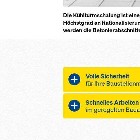
Die Kühl­turm­schalung ist ei­ne v
Höchst­grad an Ra­tio­na­li­sie­r
wer­den die Be­to­nier­ab­schnit­t
Vol­le Si­cher­heit
für Ih­re Bau­s­tel­le
Si­cher­heit in al­len Ar­
Sch­nel­les Ar­bei­ten
auch bei stär­ke­r
im ge­re­gel­ten Bau­
dig­kei­ten in gro­
Opti­mier­tes Scha­lung
dig mit dem Bau­we
nel­le Schal­zei­ten
mit­tels te­les­ko­pie
büh­nen – die­se st