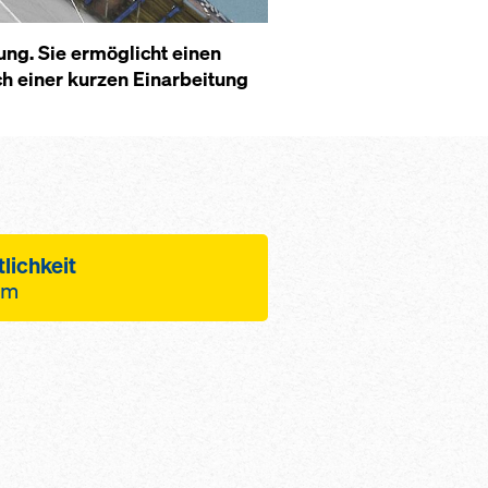
lung. Sie er­mög­licht ei­nen
h ei­ner kur­zen Ein­ar­bei­tung
lich­keit
urm
­che Lö­sung durch
der Ar­beits­ab­läu­fe mit
 Büh­nen
l an An­ker­s­tel­len pro
­de Be­ton­qua­li­tät dank