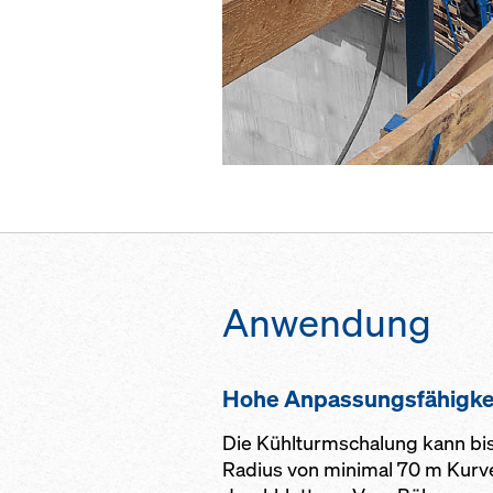
An­wen­dung
Ho­he An­pas­sungs­fähig­ke
Die Kühlturmschalung kann bis
Radius von minimal 70 m Kurv