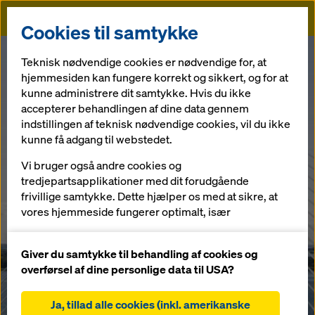
Doka
Cookies til samtykke
Teknisk nødvendige cookies er nødvendige for, at
hjemmesiden kan fungere korrekt og sikkert, og for at
kunne administrere dit samtykke. Hvis du ikke
accepterer behandlingen af dine data gennem
indstillingen af teknisk nødvendige cookies, vil du ikke
kunne få adgang til webstedet.
Vi bruger også andre cookies og
Køb drager,
tredjepartsapplikationer med dit forudgående
frivillige samtykke. Dette hjælper os med at sikre, at
dækstøtter,
vores hjemmeside fungerer optimalt, især
Gør det nemt
løbende at forbedre funktionaliteten på vores
og plader
hjemmeside (funktionelle og statistiske cookies),
Giver du samtykke til behandling af cookies og
med
DokaXlight
at lette en problemfri købsproces, når du bruger
overførsel af dine personlige data til USA?
Dokas onlinebutik (funktionelle og statistiske
til de bedste Doka-priser.
cookies),
Ultralet håndforskalling
Ja, tillad alle cookies (inkl. amerikanske