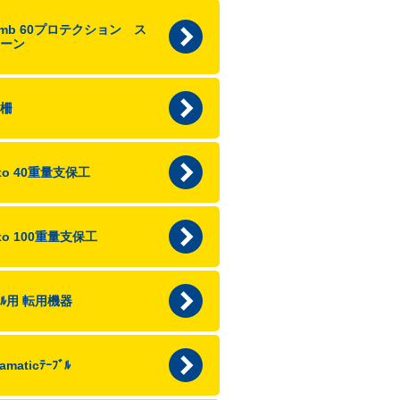
limb 60プロテクション ス
ーン
柵
axo 40重量支保工
axo 100重量支保工
ﾌﾞﾙ用 転用機器
amaticﾃｰﾌﾞﾙ