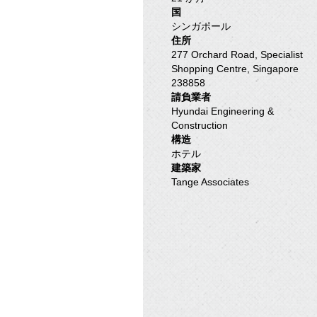
国
シンガポール
住所
277 Orchard Road, Specialist
Shopping Centre, Singapore
238858
請負業者
Hyundai Engineering &
Construction
構造
ホテル
建築家
Tange Associates