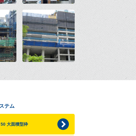
Open
ステム
p 50 大面積型枠