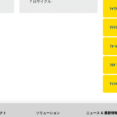
7 日サイクル
ｼｬﾌﾄ
ｸﾗｲ
ﾌｫｰﾑ
ﾌﾛｱ 
ﾃｨﾝﾊ
クト
ソリューション
ニュース & 最新情