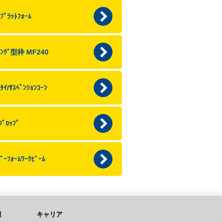
ﾌﾟﾗｯﾄﾌｫｰﾑ
ﾐﾝｸﾞ型枠 MF240
ﾀｲ/ｻｽﾍﾟﾝｼｮﾝｺｰﾝ
ﾌﾟﾛｯﾌﾟ
ﾞｰﾌｫｰﾑﾜｰｸﾋﾞｰﾑ
報
キャリア