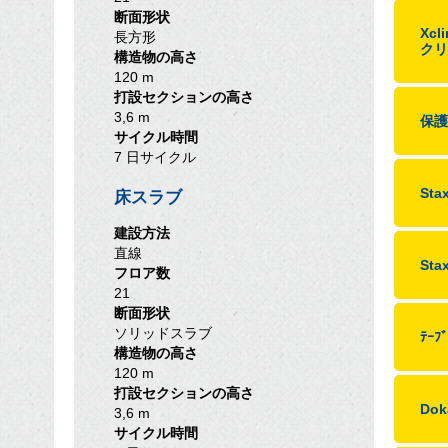
断面形状
Xc
長方形
クリ
構造物の高さ
120 m
打設セクションの高さ
3,6 m
保護
サイクル時間
7 日サイクル
St
床スラブ
建設方法
直線
St
フロア数
21
断面形状
ソリッドスラブ
ﾃｰ
構造物の高さ
120 m
打設セクションの高さ
Dok
3,6 m
サイクル時間