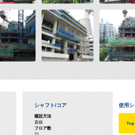
Open
Open
シャフト/コア
使用シ
建設方法
直線
To
フロア数
21