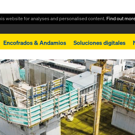
this website for analyses and personalised content.
Find out mor
Encofrados & Andamios
Soluciones digitales