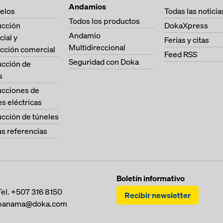
Andamios
elos
Todas las noticia
Todos los productos
ucción
DokaXpress
Andamio
cial y
Ferias y citas
Multidireccional
cción comercial
Feed RSS
Seguridad con Doka
ucción de
s
ucciones de
es eléctricas
cción de túneles
as referencias
Boletín informativo
Tel.
+507 316 8150
Recibir newsletter
panama@doka.com