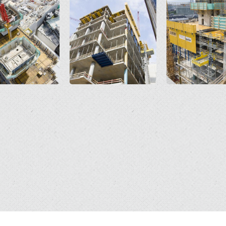
Open
Open