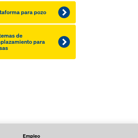
taforma para pozo
temas de
plazamiento para
sas
Empleo