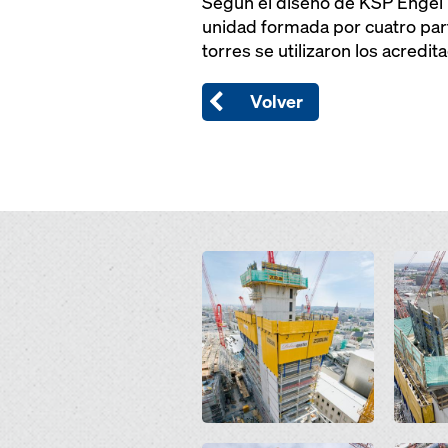
Según el diseño de KSP Engel 
unidad formada por cuatro part
torres se utilizaron los acred
Volver
Open
Open