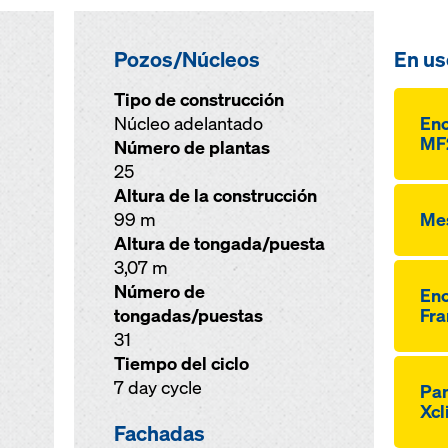
Pozos/Núcleos
En us
Tipo de construcción
Núcleo adelantado
Enc
MF
Número de plantas
25
Altura de la construcción
99 m
Me
Altura de tongada/puesta
3,07 m
Número de
Enc
tongadas/puestas
Fra
31
Tiempo del ciclo
7 day cycle
Pan
Xcl
Fachadas