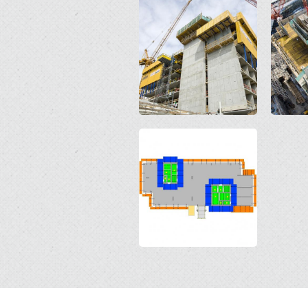
Open
Open
Open