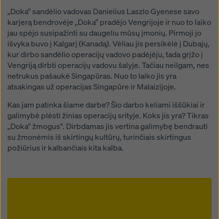
„Doka“ sandėlio vadovas Danielius Laszlo Gyenese savo
karjerą bendrovėje „Doka“ pradėjo Vengrijoje ir nuo to laiko
jau spėjo susipažinti su daugeliu mūsų įmonių. Pirmoji jo
išvyka buvo į Kalgarį (Kanadą). Vėliau jis persikėlė į Dubajų,
kur dirbo sandėlio operacijų vadovo padėjėju, tada grįžo į
Vengriją dirbti operacijų vadovu šalyje. Tačiau neilgam, nes
netrukus pašaukė Singapūras. Nuo to laiko jis yra
atsakingas už operacijas Singapūre ir Malaizijoje.
Kas jam patinka šiame darbe? Šio darbo keliami iššūkiai ir
galimybė plėsti žinias operacijų srityje. Koks jis yra? Tikras
„Doka“ žmogus“. Dirbdamas jis vertina galimybę bendrauti
su žmonėmis iš skirtingų kultūrų, turinčiais skirtingus
požiūrius ir kalbančiais kita kalba.