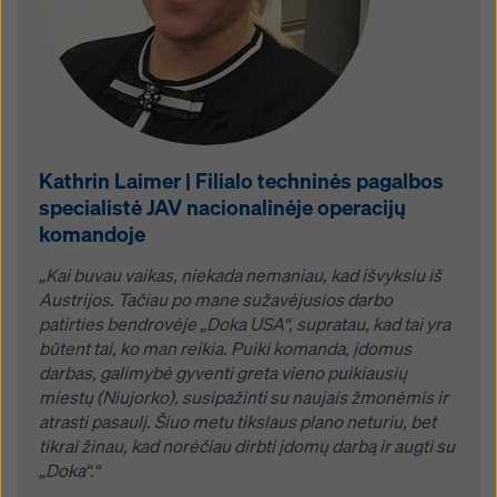
Kathrin Laimer | Filialo techninės pagalbos
specialistė JAV nacionalinėje operacijų
komandoje
„Kai buvau vaikas, niekada nemaniau, kad išvyksiu iš
Austrijos. Tačiau po mane sužavėjusios darbo
patirties bendrovėje „Doka USA“, supratau, kad tai yra
būtent tai, ko man reikia. Puiki komanda, įdomus
darbas, galimybė gyventi greta vieno puikiausių
miestų (Niujorko), susipažinti su naujais žmonėmis ir
atrasti pasaulį. Šiuo metu tikslaus plano neturiu, bet
tikrai žinau, kad norėčiau dirbti įdomų darbą ir augti su
„Doka“.“