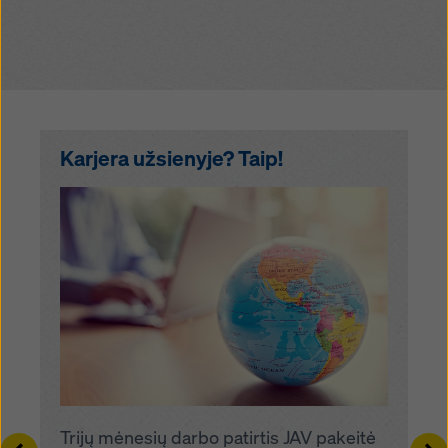
Karjera užsienyje? Taip!
Trijų mėnesių darbo patirtis JAV pakeitė