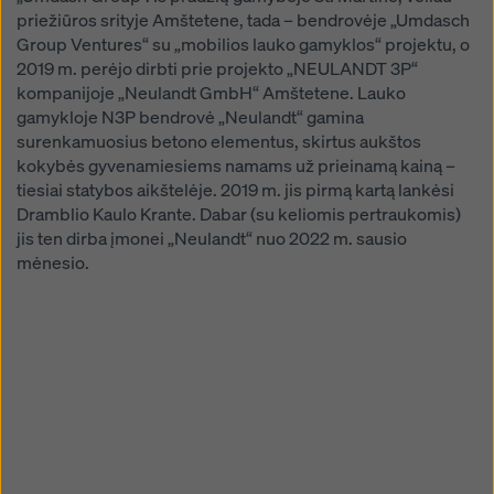
priežiūros srityje Amštetene, tada – bendrovėje „Umdasch
Group Ventures“ su „mobilios lauko gamyklos“ projektu, o
2019 m. perėjo dirbti prie projekto „NEULANDT 3P“
kompanijoje „Neulandt GmbH“ Amštetene. Lauko
gamykloje N3P bendrovė „Neulandt“ gamina
surenkamuosius betono elementus, skirtus aukštos
kokybės gyvenamiesiems namams už prieinamą kainą –
tiesiai statybos aikštelėje. 2019 m. jis pirmą kartą lankėsi
Dramblio Kaulo Krante. Dabar (su keliomis pertraukomis)
jis ten dirba įmonei „Neulandt“ nuo 2022 m. sausio
mėnesio.
Open