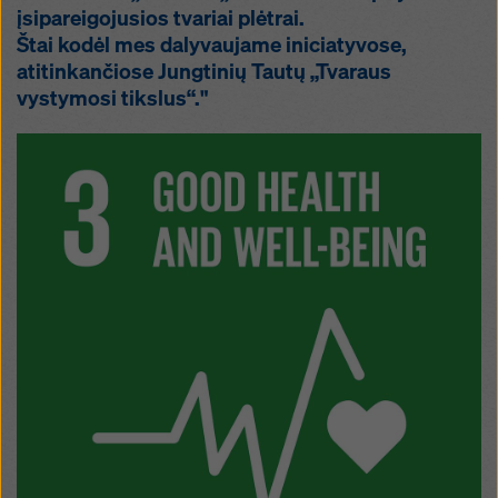
įsipareigojusios tvariai plėtrai.
Štai kodėl mes dalyvaujame iniciatyvose,
atitinkančiose Jungtinių Tautų „Tvaraus
vystymosi tikslus“."