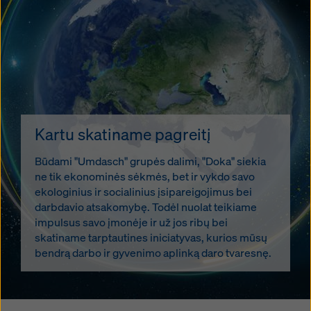
Kartu skatiname pagreitį
Būdami "Umdasch" grupės dalimi, "Doka" siekia
ne tik ekonominės sėkmės, bet ir vykdo savo
ekologinius ir socialinius įsipareigojimus bei
darbdavio atsakomybę. Todėl nuolat teikiame
impulsus savo įmonėje ir už jos ribų bei
skatiname tarptautines iniciatyvas, kurios mūsų
bendrą darbo ir gyvenimo aplinką daro tvaresnę.