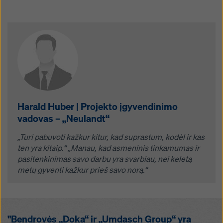
Harald Huber | Projekto įgyvendinimo
vadovas – „Neulandt“
„Turi pabuvoti kažkur kitur, kad suprastum, kodėl ir kas
ten yra kitaip.“
„Manau, kad asmeninis tinkamumas ir
pasitenkinimas savo darbu yra svarbiau, nei keletą
metų gyventi kažkur prieš savo norą.“
"Bendrovės „Doka“ ir „Umdasch Group“ yra