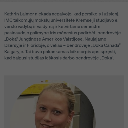
žymimuosius langelius. Savo sutikimą galite bet kada
atšaukti su būsimuoju poveikiu ir nenurodydami
Kathrin Laimer niekada negalvojo, kad persikels į užsienį.
priežasties, paspaudę ant
savo slapukų nustatymus
IMC taikomųjų mokslų universitete Kremse ji studijavo e.
šios svetainės apačioje.
verslo vadybą ir valdymą ir ketvirtame semestre
Daugiau informacijos apie mūsų slapukus galite rasti
pasinaudojo galimybe tris mėnesius padirbėti bendrovėje
mūsų privatumo politikoje
. Taip pat siūlome galimybę
„Doka“ Jungtinėse Amerikos Valstijose, Naujajame
pasirinkti slapukus (išplėstiniai slapukų nustatymai).
Džersyje ir Floridoje, o vėliau – bendrovėje „Doka Canada“
Kalgaryje. Tai buvo pakankamas laikotarpis apsispręsti,
kad baigusi studijas ieškosis darbo bendrovėje „Doka“.