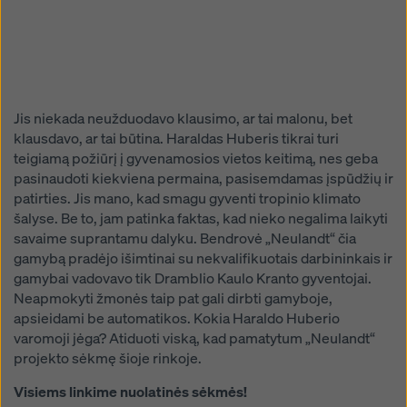
Jis niekada neužduodavo klausimo, ar tai malonu, bet
klausdavo, ar tai būtina. Haraldas Huberis tikrai turi
teigiamą požiūrį į gyvenamosios vietos keitimą, nes geba
pasinaudoti kiekviena permaina, pasisemdamas įspūdžių ir
patirties. Jis mano, kad smagu gyventi tropinio klimato
šalyse. Be to, jam patinka faktas, kad nieko negalima laikyti
savaime suprantamu dalyku. Bendrovė „Neulandt“ čia
gamybą pradėjo išimtinai su nekvalifikuotais darbininkais ir
gamybai vadovavo tik Dramblio Kaulo Kranto gyventojai.
Neapmokyti žmonės taip pat gali dirbti gamyboje,
apsieidami be automatikos. Kokia Haraldo Huberio
varomoji jėga? Atiduoti viską, kad pamatytum „Neulandt“
projekto sėkmę šioje rinkoje.
Visiems linkime nuolatinės sėkmės!