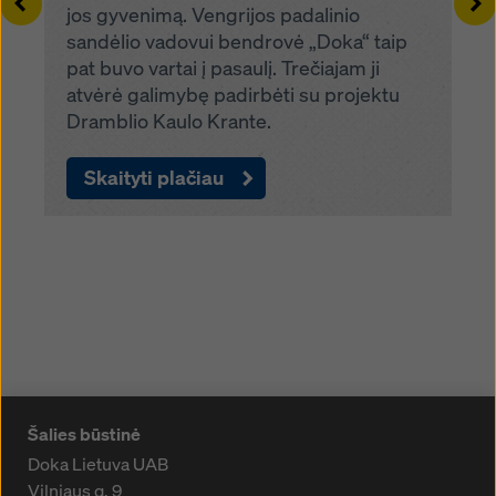
Left
Ri
jos gyvenimą. Vengrijos padalinio
sandėlio vadovui bendrovė „Doka“ taip
pat buvo vartai į pasaulį. Trečiajam ji
atvėrė galimybę padirbėti su projektu
Dramblio Kaulo Krante.
Skaityti plačiau
Šalies būstinė
Doka Lietuva UAB
Vilniaus g. 9