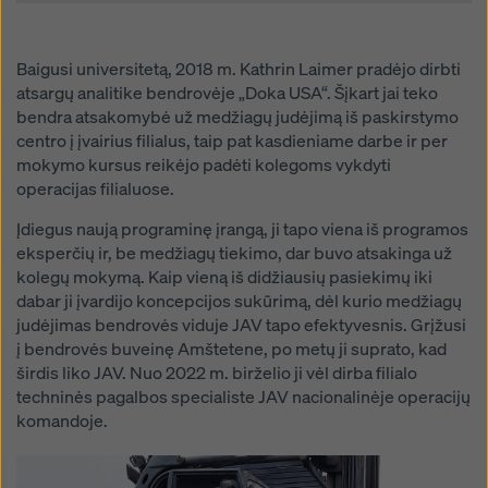
Baigusi universitetą, 2018 m. Kathrin Laimer pradėjo dirbti
atsargų analitike bendrovėje „Doka USA“. Šįkart jai teko
bendra atsakomybė už medžiagų judėjimą iš paskirstymo
centro į įvairius filialus, taip pat kasdieniame darbe ir per
mokymo kursus reikėjo padėti kolegoms vykdyti
operacijas filialuose.
Įdiegus naują programinę įrangą, ji tapo viena iš programos
eksperčių ir, be medžiagų tiekimo, dar buvo atsakinga už
kolegų mokymą. Kaip vieną iš didžiausių pasiekimų iki
dabar ji įvardijo koncepcijos sukūrimą, dėl kurio medžiagų
judėjimas bendrovės viduje JAV tapo efektyvesnis. Grįžusi
į bendrovės buveinę Amštetene, po metų ji suprato, kad
širdis liko JAV. Nuo 2022 m. birželio ji vėl dirba filialo
techninės pagalbos specialiste JAV nacionalinėje operacijų
komandoje.
Open