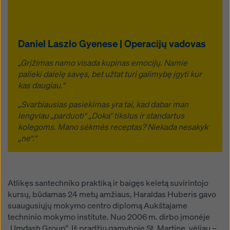
Daniel Laszlo Gyenese | Operacijų vadovas
„Grįžimas namo visada kupinas emocijų. Namie
palieki dalelę savęs, bet užtat turi galimybę įgyti kur
kas daugiau.“
„Svarbiausias pasiekimas yra tai, kad dabar man
lengviau „parduoti“ „Doka“ tikslus ir standartus
kolegoms. Mano sėkmės receptas? Niekada nesakyk
„ne“.“
Atlikęs santechniko praktiką ir baigęs keletą suvirintojo
kursų, būdamas 24 metų amžiaus, Haraldas Huberis gavo
suaugusiųjų mokymo centro diplomą Aukštajame
techninio mokymo institute. Nuo 2006 m. dirbo įmonėje
„Umdash Group“. Iš pradžių gamyboje St. Martine, vėliau –