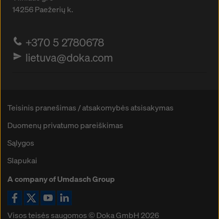
14256
Paežerių k.
+370 5 2780678
lietuva@doka.com
Teisinis pranešimas / atsakomybės atsisakymas
Duomenų privatumo pareiškimas
Sąlygos
Slapukai
A company of Umdasch Group
Ikona Facebook
Ikona X
Ikona YouTube
Ikona LinkedIn
Visos teisės saugomos © Doka GmbH 2026