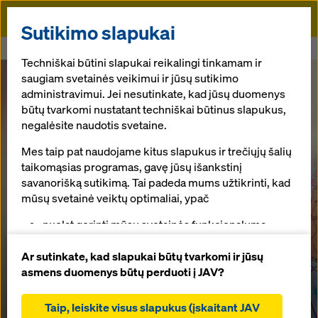
Doka
Sutikimo slapukai
Pradžia
Karjera užsienyje? Taip!
Techniškai būtini slapukai reikalingi tinkamam ir
saugiam svetainės veikimui ir jūsų sutikimo
administravimui. Jei nesutinkate, kad jūsų duomenys
būtų tvarkomi nustatant techniškai būtinus slapukus,
negalėsite naudotis svetaine.
Mes taip pat naudojame kitus slapukus ir trečiųjų šalių
taikomąsias programas, gavę jūsų išankstinį
savanorišką sutikimą. Tai padeda mums užtikrinti, kad
mūsų svetainė veiktų optimaliai, ypač
nuolat gerinti mūsų svetainės funkcionalumą
(funkciniai ir statistiniai slapukai),
padėti sklandžiam pirkimo procesui naudojantis
Ar sutinkate, kad slapukai būtų tvarkomi ir jūsų
„Doka“ internetine parduotuve (funkciniai ir
asmens duomenys būtų perduoti į JAV?
statistiniai slapukai),
teikti jums, kaip naudotojui, tinkamą reklamą tam
Taip, leiskite visus slapukus (įskaitant JAV