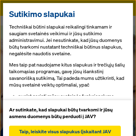
Doka
Sutikimo slapukai
Pradžia
Darnus darbo ir šeiminio gyvenimo balansas
Techniškai būtini slapukai reikalingi tinkamam ir
saugiam svetainės veikimui ir jūsų sutikimo
administravimui. Jei nesutinkate, kad jūsų duomenys
būtų tvarkomi nustatant techniškai būtinus slapukus,
negalėsite naudotis svetaine.
Mes taip pat naudojame kitus slapukus ir trečiųjų šalių
taikomąsias programas, gavę jūsų išankstinį
savanorišką sutikimą. Tai padeda mums užtikrinti, kad
mūsų svetainė veiktų optimaliai, ypač
nuolat gerinti mūsų svetainės funkcionalumą
(funkciniai ir statistiniai slapukai),
padėti sklandžiam pirkimo procesui naudojantis
Ar sutinkate, kad slapukai būtų tvarkomi ir jūsų
„Doka“ internetine parduotuve (funkciniai ir
asmens duomenys būtų perduoti į JAV?
statistiniai slapukai),
teikti jums, kaip naudotojui, tinkamą reklamą tam
Taip, leiskite visus slapukus (įskaitant JAV