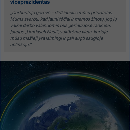
viceprezidentas
„Darbuotojų gerovė – didžiausias mūsų prioritetas.
Mums svarbu, kad jauni tėčiai ir mamos žinotų, jog jų
vaikai darbo valandomis bus geriausiose rankose.
Įsteigę „Umdasch Nest“, sukūrėme vietą, kurioje
mūsų mažieji yra laimingi ir gali augti saugioje
aplinkoje.“