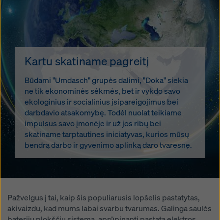
Kartu skatiname pagreitį
Būdami "Umdasch" grupės dalimi, "Doka" siekia
ne tik ekonominės sėkmės, bet ir vykdo savo
ekologinius ir socialinius įsipareigojimus bei
darbdavio atsakomybę. Todėl nuolat teikiame
impulsus savo įmonėje ir už jos ribų bei
skatiname tarptautines iniciatyvas, kurios mūsų
bendrą darbo ir gyvenimo aplinką daro tvaresnę.
Pažvelgus į tai, kaip šis populiarusis lopšelis pastatytas,
akivaizdu, kad mums labai svarbu tvarumas. Galinga saulės
baterijų plokščių sistema, aprūpinanti pastatą elektros