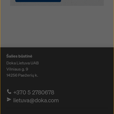
Šalies būstinė
Doka Lietuva UAB
Vilniaus g. 9
14256
Paežerių k.
+370 5 2780678
lietuva@doka.com