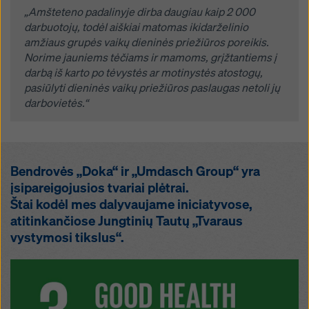
„Amšteteno padalinyje dirba daugiau kaip 2 000
darbuotojų, todėl aiškiai matomas ikidarželinio
amžiaus grupės vaikų dieninės priežiūros poreikis.
Norime jauniems tėčiams ir mamoms, grįžtantiems į
darbą iš karto po tėvystės ar motinystės atostogų,
pasiūlyti dieninės vaikų priežiūros paslaugas netoli jų
darbovietės.“
Bendrovės „Doka“ ir „Umdasch Group“ yra
įsipareigojusios tvariai plėtrai.
Štai kodėl mes dalyvaujame iniciatyvose,
atitinkančiose Jungtinių Tautų „Tvaraus
vystymosi tikslus“.