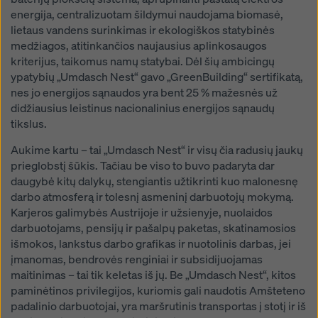
energija, centralizuotam šildymui naudojama biomasė,
lietaus vandens surinkimas ir ekologiškos statybinės
medžiagos, atitinkančios naujausius aplinkosaugos
kriterijus, taikomus namų statybai. Dėl šių ambicingų
ypatybių „Umdasch Nest“ gavo „GreenBuilding“ sertifikatą,
nes jo energijos sąnaudos yra bent 25 % mažesnės už
didžiausius leistinus nacionalinius energijos sąnaudų
tikslus.
Aukime kartu – tai „Umdasch Nest“ ir visų čia radusių jaukų
prieglobstį šūkis. Tačiau be viso to buvo padaryta dar
daugybė kitų dalykų, stengiantis užtikrinti kuo malonesnę
darbo atmosferą ir tolesnį asmeninį darbuotojų mokymą.
Karjeros galimybės Austrijoje ir užsienyje, nuolaidos
darbuotojams, pensijų ir pašalpų paketas, skatinamosios
išmokos, lankstus darbo grafikas ir nuotolinis darbas, jei
įmanomas, bendrovės renginiai ir subsidijuojamas
maitinimas – tai tik keletas iš jų. Be „Umdasch Nest“, kitos
paminėtinos privilegijos, kuriomis gali naudotis Amšteteno
padalinio darbuotojai, yra maršrutinis transportas į stotį ir iš