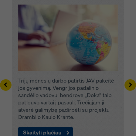
Trijų mėnesių darbo patirtis JAV pakeitė
Left
Ri
jos gyvenimą. Vengrijos padalinio
sandėlio vadovui bendrovė „Doka“ taip
pat buvo vartai į pasaulį. Trečiajam ji
atvėrė galimybę padirbėti su projektu
Dramblio Kaulo Krante.
Skaityti plačiau