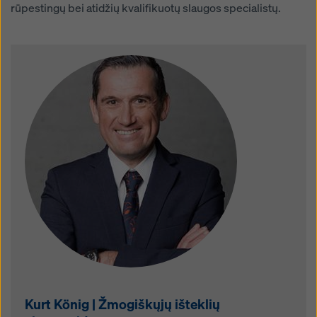
rūpestingų bei atidžių kvalifikuotų slaugos specialistų.
Kurt König | Žmogiškųjų išteklių