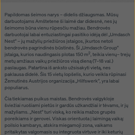
žymimuosius langelius. Savo sutikimą galite bet kada
atšaukti su būsimuoju poveikiu ir nenurodydami
Papildomas šeimos narys – didelis džiaugsmas. Mūsų
priežasties, paspaudę ant
savo slapukų nustatymus
darbuotojams Amštetene ši laimė dar didesnė, nes jų
šios svetainės apačioje.
šeimoms būna vienu rūpesčiu mažiau. Bendrovės
Daugiau informacijos apie mūsų slapukus galite rasti
darbuotojai labai entuziastingai pasitiko idėją dėl „Umdasch
mūsų privatumo politikoje
. Taip pat siūlome galimybę
Nest“ – jų mažylių priežiūros įstaigos, įkurtos netoli
pasirinkti slapukus (išplėstiniai slapukų nustatymai).
bendrovės pagrindinės būstinės. Ši „Umdasch Group“
2
įstaiga, kurios naudingasis plotas 150 m
, teikia vienų– trejų
metų amžiaus vaikų priežiūros visą dieną (7–18 val.)
paslaugas. Patartina iš anksto užsisakyti vietą, nes
paklausa didelė. Šis 15 vietų lopšelis, kurio veikla rūpinasi
Žemutinės Austrijos organizacija „Hilfswerk“, yra labai
populiarus.
Čia tiekiamas puikus maistas. Bendrovės valgykloje
šviežiai ruošiami pietūs ir gardūs užkandžiai ir tėvams, ir jų
mažyliams. „Nest“ turi viską, ko reikia mažos grupės
poreikiams ir gerovei. Viskas orientuota į laimingą vaiką:
poilsio kambarys, atskira miegamoji zona, vaikams
pritaikytas valgomasis su integruota virtuve ir iki keturių