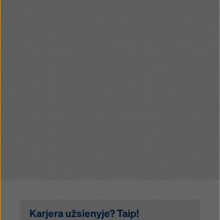
Karjera užsienyje? Taip!