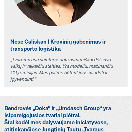
Nese Caliskan I Krovinių gabenimas ir
transporto logistika
„Tvarumu esu suinteresuota asmeniškai dėl savo
vaikų ir vaikaičių ateities. Yra modelių, mažinančių
CO
emisijas. Mes galime būtent juos naudoti ir
2
įgyvendinti.“
Bendrovės „Doka“ ir „Umdasch Group“ yra
įsipareigojusios tvariai plėtrai.
Štai kodėl mes dalyvaujame iniciatyvose,
atitinkančiose Jungtinių Tautų „Tvaraus