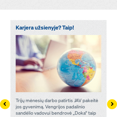
Karjera užsienyje? Taip!
Trijų mėnesių darbo patirtis JAV pakeitė
Left
Ri
jos gyvenimą. Vengrijos padalinio
sandėlio vadovui bendrovė „Doka“ taip