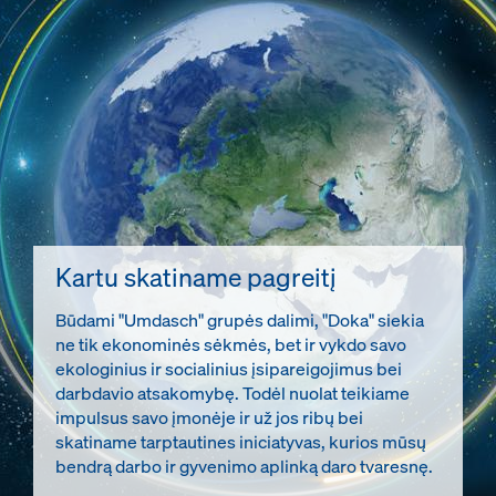
Kartu skatiname pagreitį
Būdami "Umdasch" grupės dalimi, "Doka" siekia
ne tik ekonominės sėkmės, bet ir vykdo savo
ekologinius ir socialinius įsipareigojimus bei
darbdavio atsakomybę. Todėl nuolat teikiame
impulsus savo įmonėje ir už jos ribų bei
skatiname tarptautines iniciatyvas, kurios mūsų
bendrą darbo ir gyvenimo aplinką daro tvaresnę.