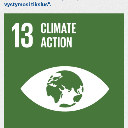
vystymosi tikslus“.