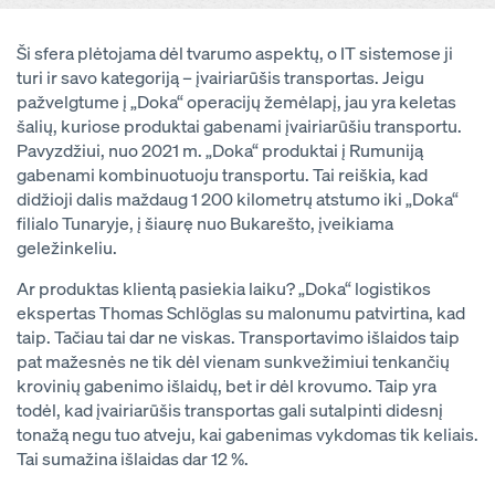
Ši sfera plėtojama dėl tvarumo aspektų, o IT sistemose ji
turi ir savo kategoriją – įvairiarūšis transportas. Jeigu
pažvelgtume į „Doka“ operacijų žemėlapį, jau yra keletas
šalių, kuriose produktai gabenami įvairiarūšiu transportu.
Pavyzdžiui, nuo 2021 m. „Doka“ produktai į Rumuniją
gabenami kombinuotuoju transportu. Tai reiškia, kad
didžioji dalis maždaug 1 200 kilometrų atstumo iki „Doka“
filialo Tunaryje, į šiaurę nuo Bukarešto, įveikiama
geležinkeliu.
Ar produktas klientą pasiekia laiku? „Doka“ logistikos
ekspertas Thomas Schlöglas su malonumu patvirtina, kad
taip. Tačiau tai dar ne viskas. Transportavimo išlaidos taip
pat mažesnės ne tik dėl vienam sunkvežimiui tenkančių
krovinių gabenimo išlaidų, bet ir dėl krovumo. Taip yra
todėl, kad įvairiarūšis transportas gali sutalpinti didesnį
tonažą negu tuo atveju, kai gabenimas vykdomas tik keliais.
Tai sumažina išlaidas dar 12 %.