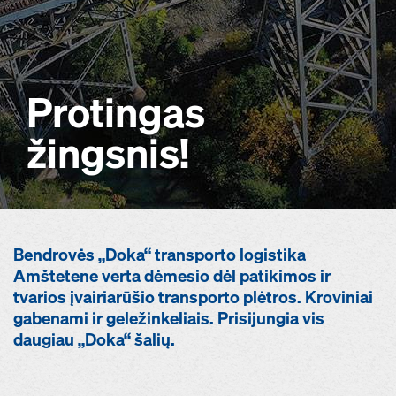
Protingas
žingsnis!
Bendrovės „Doka“ transporto logistika
Amštetene verta dėmesio dėl patikimos ir
tvarios įvairiarūšio transporto plėtros. Kroviniai
gabenami ir geležinkeliais. Prisijungia vis
daugiau „Doka“ šalių.