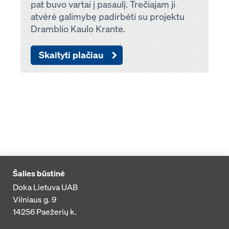
pat buvo vartai į pasaulį. Trečiajam ji
atvėrė galimybę padirbėti su projektu
Dramblio Kaulo Krante.
Skaityti plačiau
Šalies būstinė
Doka Lietuva UAB
Vilniaus g. 9
14256
Paežerių k.