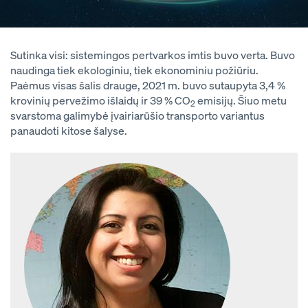
Sutinka visi: sistemingos pertvarkos imtis buvo verta. Buvo
naudinga tiek ekologiniu, tiek ekonominiu požiūriu.
Paėmus visas šalis drauge, 2021 m. buvo sutaupyta 3,4 %
krovinių pervežimo išlaidų ir 39 % CO
emisijų. Šiuo metu
2
svarstoma galimybė įvairiarūšio transporto variantus
panaudoti kitose šalyse.