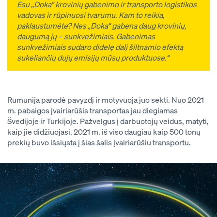
Esu „Doka“ krovinių gabenimo ir transporto logistikos
vadovas ir rūpinuosi tvarumu. Kam to reikia,
paklaustumėte? Nes „Doka“ gabena daug krovinių,
daugumą jų – sunkvežimiais. Gabenimas
sunkvežimiais sudaro didelę dalį šiltnamio efektą
sukeliančių dujų emisijų mūsų produktuose.“
Rumunija parodė pavyzdį ir motyvuoja juo sekti. Nuo 2021
m. pabaigos įvairiarūšis transportas jau diegiamas
Švedijoje ir Turkijoje. Pažvelgus į darbuotojų veidus, matyti,
kaip jie didžiuojasi. 2021 m. iš viso daugiau kaip 500 tonų
prekių buvo išsiųsta į šias šalis įvairiarūšiu transportu.