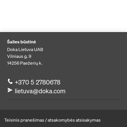
Šalies būstinė
Doka Lietuva UAB
Vilniaus g. 9
14256
Paežerių k.
+370 5 2780678
lietuva@doka.com
Teisinis pranešimas / atsakomybės atsisakymas