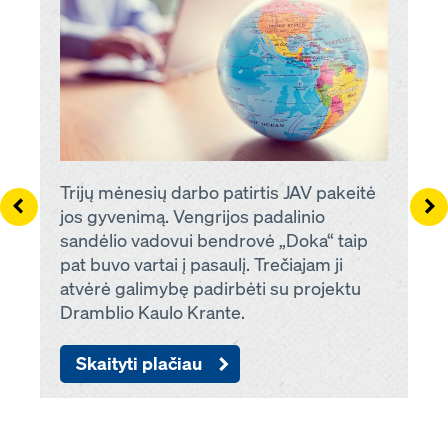
Trijų mėnesių darbo patirtis JAV pakeitė
Left
Ri
jos gyvenimą. Vengrijos padalinio
sandėlio vadovui bendrovė „Doka“ taip
pat buvo vartai į pasaulį. Trečiajam ji
atvėrė galimybę padirbėti su projektu
Dramblio Kaulo Krante.
Skaityti plačiau