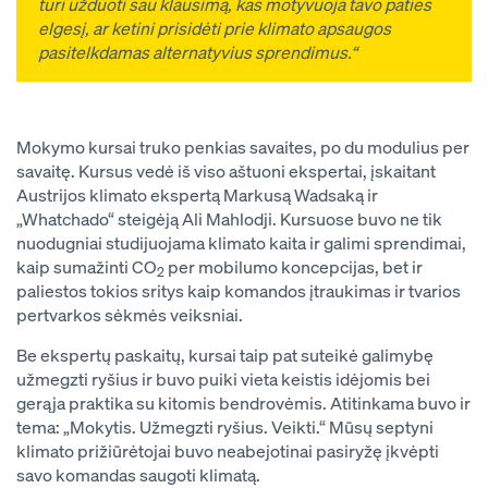
turi užduoti sau klausimą, kas motyvuoja tavo paties
elgesį, ar ketini prisidėti prie klimato apsaugos
pasitelkdamas alternatyvius sprendimus.“
Mokymo kursai truko penkias savaites, po du modulius per
savaitę. Kursus vedė iš viso aštuoni ekspertai, įskaitant
Austrijos klimato ekspertą Markusą Wadsaką ir
„Whatchado“ steigėją Ali Mahlodji. Kursuose buvo ne tik
nuodugniai studijuojama klimato kaita ir galimi sprendimai,
kaip sumažinti CO
per mobilumo koncepcijas, bet ir
2
paliestos tokios sritys kaip komandos įtraukimas ir tvarios
pertvarkos sėkmės veiksniai.
Be ekspertų paskaitų, kursai taip pat suteikė galimybę
užmegzti ryšius ir buvo puiki vieta keistis idėjomis bei
gerąja praktika su kitomis bendrovėmis. Atitinkama buvo ir
tema: „Mokytis. Užmegzti ryšius. Veikti.“ Mūsų septyni
klimato prižiūrėtojai buvo neabejotinai pasiryžę įkvėpti
savo komandas saugoti klimatą.