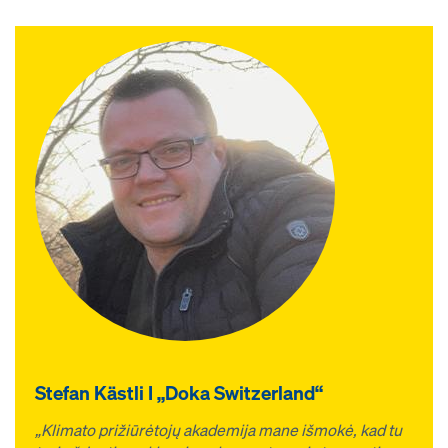
Stefan Kästli I „Doka Switzerland“
„Klimato prižiūrėtojų akademija mane išmokė, kad tu