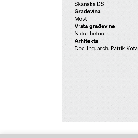
Skanska DS
Građevina
Most
Vrsta građevine
Natur beton
Arhitekta
Doc. Ing. arch. Patrik Kot