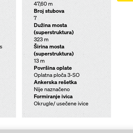
47,60 m
Broj stubova
7
Dužina mosta
(superstruktura)
323 m
as
Širina mosta
(superstruktura)
13 m
Površina oplate
Oplatna ploča 3-SO
Ankerska rešetka
Nije naznačeno
Formiranje ivica
Okrugle/ usečene ivice