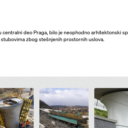
u centralni deo Praga, bilo je neophodno arhitektonski sp
 stubovima zbog stešnjenih prostornih uslova.
Open
Open