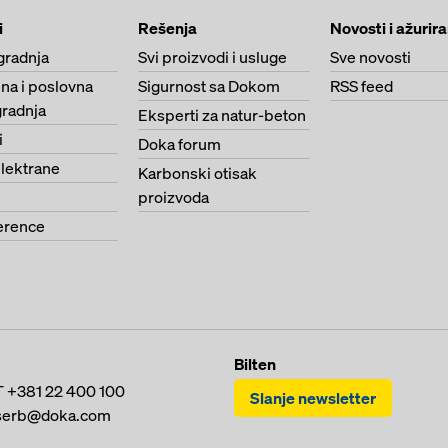
i
Rešenja
Novosti i ažurir
gradnja
Svi proizvodi i usluge
Sve novosti
na i poslovna
Sigurnost sa Dokom
RSS feed
radnja
Eksperti za natur-beton
i
Doka forum
lektrane
Karbonski otisak
proizvoda
erence
Bilten
T
+381 22 400 100
Slanje newsletter
serb@doka.com