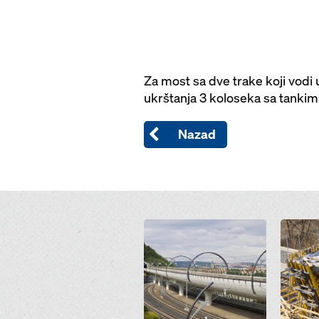
Za most sa dve trake koji vodi 
ukrštanja 3 koloseka sa tankim
Nazad
Open
Open