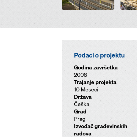
Podaci o projektu
Godina završetka
2008
Trajanje projekta
10 Meseci
Država
Češka
Grad
Prag
Izvođač građevinskih
radova