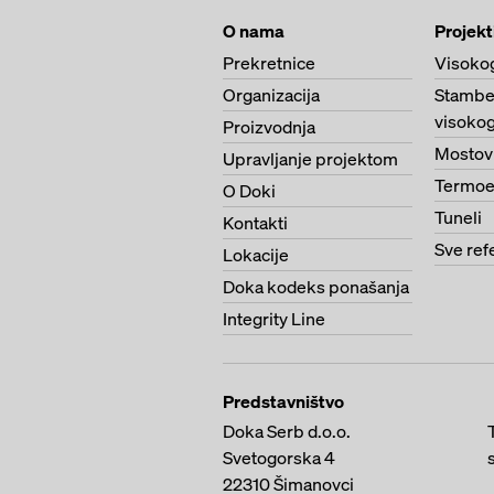
O nama
Projekt
Prekretnice
Visoko
Organizacija
Stambe
visokog
Proizvodnja
Mostov
Upravljanje projektom
Termoe
O Doki
Tuneli
Kontakti
Sve ref
Lokacije
Doka kodeks ponašanja
Integrity Line
Predstavništvo
Doka Serb d.o.o.
Svetogorska 4
22310
Šimanovci