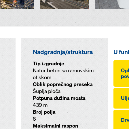
Nadgradnja/struktura
U funk
Tip izgradnje
Natur beton sa ramovskim
Opl
pov
otiskom
Oblik poprečnog preseka
Šuplja ploča
Potpuna dužina mosta
Ulj
439 m
Broj polja
8
Drv
Maksimalni raspon