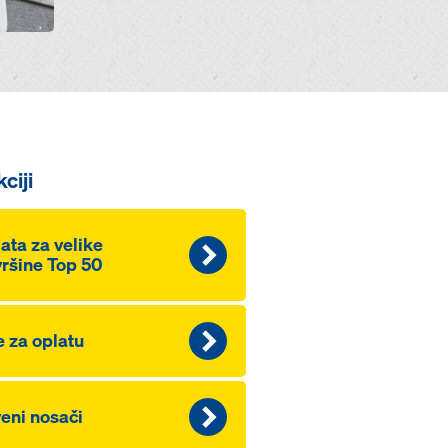
ciji
ata za velike
ršine Top 50
e za oplatu
eni nosači