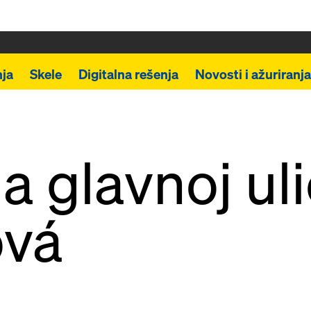
ja
Skele
Digitalna rešenja
Novosti i ažuriranja
a glavnoj uli
ová