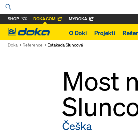
SHOP
DOKA.COM
MYDOKA
Doka
O Doki
Projekti
Rešen
Doka
Reference
Estakada Sluncová
Most n
Slunc
Češka