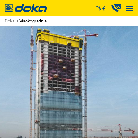
Doka
Doka
Visokogradnja