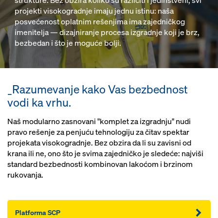
strukture. Bez obzira koliko su različiti i jedinstveni, svi
projekti visokogradnje imaju jednu istinu: naša
posvećenost oplatnim rešenjima ima zajedničkog
imenitelja — dizajniranje procesa izgradnje koji je brz,
bezbedan i što je moguće bolji.
_Razumevanje kako Vas bezbednost
vodi ka vrhu.
Naš modularno zasnovani "komplet za izgradnju" nudi
pravo rešenje za penjuću tehnologiju za čitav spektar
projekata visokogradnje. Bez obzira da li su zavisni od
krana ili ne, ono što je svima zajedničko je sledeće: najviši
standard bezbednosti kombinovan lakoćom i brzinom
rukovanja.
Platforma SCP