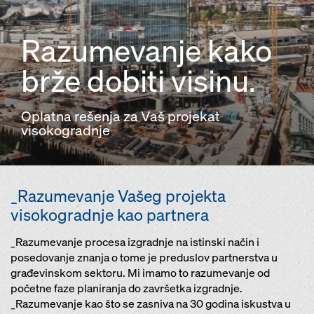
Razumevanje kako
brže dobiti visinu.
Oplatna rešenja za Vaš projekat
visokogradnje
_Razumevanje Vašeg projekta
visokogradnje kao partnera
_Razumevanje procesa izgradnje na istinski način i
posedovanje znanja o tome je preduslov partnerstva u
građevinskom sektoru. Mi imamo to razumevanje od
početne faze planiranja do završetka izgradnje.
_Razumevanje kao što se zasniva na 30 godina iskustva u