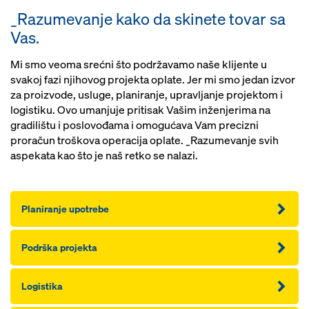
_Razumevanje kako da skinete tovar sa
Vas.
Mi smo veoma srećni što podržavamo naše klijente u
svakoj fazi njihovog projekta oplate. Jer mi smo jedan izvor
za proizvode, usluge, planiranje, upravljanje projektom i
logistiku. Ovo umanjuje pritisak Vašim inženjerima na
gradilištu i poslovođama i omogućava Vam precizni
proračun troškova operacija oplate. _Razumevanje svih
aspekata kao što je naš retko se nalazi.
Planiranje upotrebe
Podrška projekta
Logistika