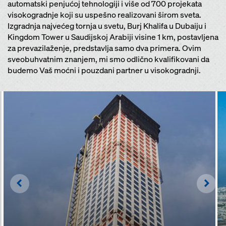
automatski penjućoj tehnologiji i više od 700 projekata
visokogradnje koji su uspešno realizovani širom sveta.
Izgradnja najvećeg tornja u svetu, Burj Khalifa u Dubaiju i
Kingdom Tower u Saudijskoj Arabiji visine 1 km, postavljena
za prevazilaženje, predstavlja samo dva primera. Ovim
sveobuhvatnim znanjem, mi smo odlično kvalifikovani da
budemo Vaš moćni i pouzdani partner u visokogradnji.
Left
Righ