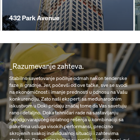
432 Park Avenue
_Razumevanje zahteva.
Stabilno savetovanje počinje odmah nakon tenderske
faze ili gradnje. Jer, počevši od ove tačke, sve se svodi
na ekonomičnost i imanje prednosti u odnosu na Vašu
konkurenciju. Zato naši eksperti sa međunarodnim
iskustvom u Doki pridaju značaj tome da Vas savetuju
rano i detaljno. Doka tehničari rade na sastavljanju
najodgovarajućeg oplatnog rešenja u kombinaciji sa
paketima usluga visokih performansi, precizno
skrojenih svakoj individualnoj situaciji i zahtevima