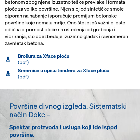
betonom zbog njene izuzetno teške prevlake i formata
ploče za velike površine. Njen sloj od sintetičke smole
otporan na habanje isporučuje premijum betonske
površine koje nemaju mrlje. Ono što je još važnije jeste
odlična otpornost ploče na oštećenja od grebanja i
vibriranja, što obezbeđuje izuzetno gladak i ravnomeran
završetak betona.
Brošura za Xface ploču
(pdf)
Smernice u opisu tendera za Xface ploču
(pdf)
Površine divnog izgleda. Sistematski
način Doke –
Spektar proizvoda i usluga koji ide ispod
površine.