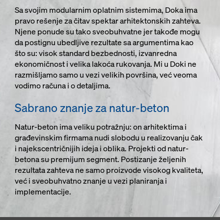
Sa svojim modularnim oplatnim sistemima, Doka ima
pravo rešenje za čitav spektar arhitektonskih zahteva.
Njene ponude su tako sveobuhvatne jer takođe mogu
da postignu ubedljive rezultate sa argumentima kao
što su: visok standard bezbednosti, izvanredna
ekonomičnost i velika lakoća rukovanja. Mi u Doki ne
razmišljamo samo u vezi velikih površina, već veoma
vodimo računa i o detaljima.
Sabrano znanje za natur-beton
Natur-beton ima veliku potražnju: on arhitektima i
građevinskim firmama nudi slobodu u realizovanju čak
i najekscentričnijih ideja i oblika. Projekti od natur-
betona su premijum segment. Postizanje željenih
rezultata zahteva ne samo proizvode visokog kvaliteta,
već i sveobuhvatno znanje u vezi planiranja i
implementacije.