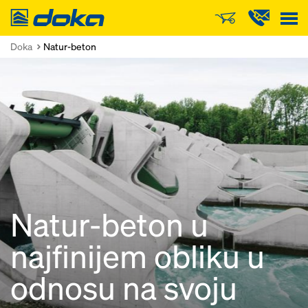
Doka
Doka
Natur-beton
Natur-beton u
najfinijem obliku u
odnosu na svoju