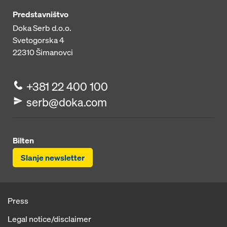
Predstavništvo
Doka Serb d.o.o.
Svetogorska 4
22310
Šimanovci
+381 22 400 100
serb@doka.com
Bilten
Slanje newsletter
Press
Legal notice/disclaimer