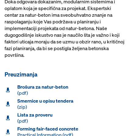
Doka odgovara dokazanim, modularnim sistemima i
oplatom koja je specifična za projekat. Ekspertski
centar za natur-beton ima sveobuhvatno znanje na
raspolaganju koje Vas podržava u planiranju i
implementaciji projekata od natur-betona. Naše
dugogodišnje iskustvo nas je naučilo šta je važno i koji
faktori uticaja moraju da se uzmu u obzir rano, u kritičnoj
fazi planiranja, da bi se postigla željena betonska
površina.
Preuzimanja
Brošura za natur-beton
(pdf)
Smernice u opisu tendera
(zip)
Lista za proveru
(pdf)
Forming fair-faced concrete
Practical Information (pdf)