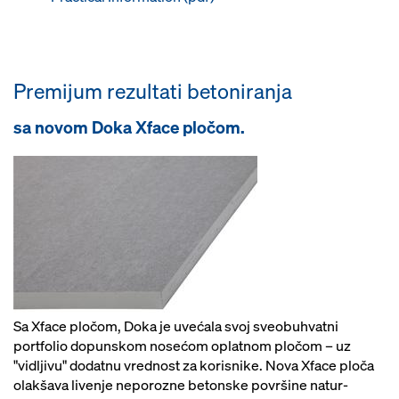
Premijum rezultati betoniranja
sa novom Doka Xface pločom.
Sa Xface pločom, Doka je uvećala svoj sveobuhvatni
portfolio dopunskom nosećom oplatnom pločom – uz
"vidljivu" dodatnu vrednost za korisnike. Nova Xface ploča
olakšava livenje neporozne betonske površine natur-