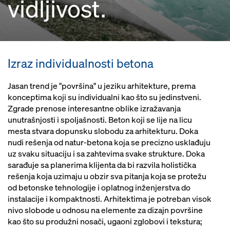
vidljivost.
Izraz individualnosti betona
Jasan trend je "površina" u jeziku arhitekture, prema
konceptima koji su individualni kao što su jedinstveni.
Zgrade prenose interesantne oblike izražavanja
unutrašnjosti i spoljašnosti. Beton koji se lije na licu
mesta stvara dopunsku slobodu za arhitekturu. Doka
nudi rešenja od natur-betona koja se precizno usklađuju
uz svaku situaciju i sa zahtevima svake strukture. Doka
sarađuje sa planerima klijenta da bi razvila holistička
rešenja koja uzimaju u obzir sva pitanja koja se protežu
od betonske tehnologije i oplatnog inženjerstva do
instalacije i kompaktnosti. Arhitektima je potreban visok
nivo slobode u odnosu na elemente za dizajn površine
kao što su produžni nosači, ugaoni zglobovi i tekstura;