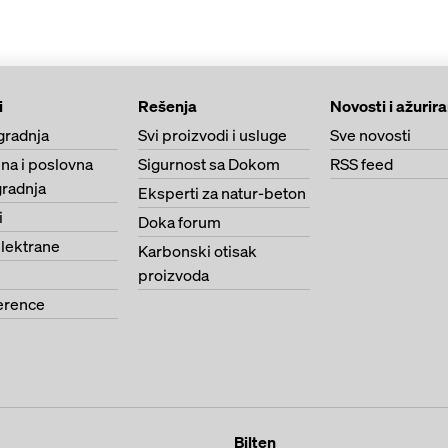
i
Rešenja
Novosti i ažurir
gradnja
Svi proizvodi i usluge
Sve novosti
na i poslovna
Sigurnost sa Dokom
RSS feed
radnja
Eksperti za natur-beton
i
Doka forum
lektrane
Karbonski otisak
proizvoda
erence
Bilten