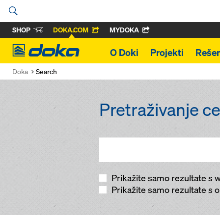
SHOP
DOKA.COM
MYDOKA
Doka
O Doki
Projekti
Rešen
Doka
Search
Pretraživanje c
Prikažite samo rezultate s 
Prikažite samo rezultate s o