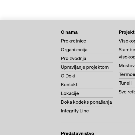
O nama
Projekt
Prekretnice
Visoko
Organizacija
Stambe
visokog
Proizvodnja
Mostov
Upravljanje projektom
Termoe
O Doki
Tuneli
Kontakti
Sve ref
Lokacije
Doka kodeks ponašanja
Integrity Line
Predstavništvo