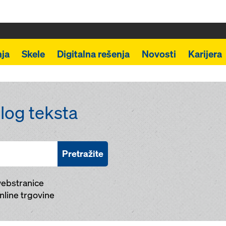
ja
Skele
Digitalna rešenja
Novosti
Karijera
elog teksta
Pretražite
webstranice
nline trgovine